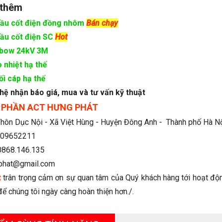
 thêm
đầu cốt điện đồng nhôm
Bán chạy
ầu cốt điện SC
Hot
lbow 24kV 3M
 nhiệt hạ thế
ối cáp hạ thế
 hệ nhận báo giá, mua và tư vấn kỹ thuật
 PHẦN ACT HƯNG PHÁT
hôn Dục Nội - Xã Việt Hùng - Huyện Đông Anh - Thành phố Hà N
09652211
0868.146.135
phat@gmail.com
t
trân trọng cảm ơn sự quan tâm của Quý khách hàng tới hoạt độn
ể chúng tôi ngày càng hoàn thiện hơn./.