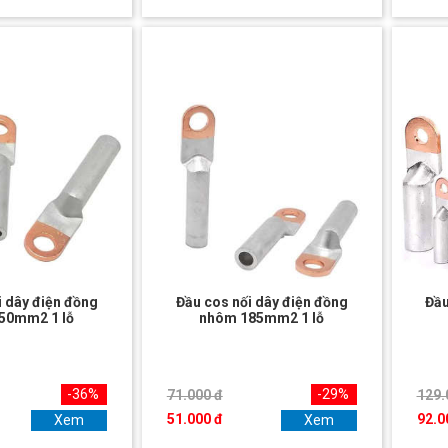
i dây điện đồng
Đầu cos nối dây điện đồng
Đầu
50mm2 1 lỗ
nhôm 185mm2 1 lỗ
-36%
-29%
71.000 đ
129.
51.000 đ
92.0
Xem
Xem