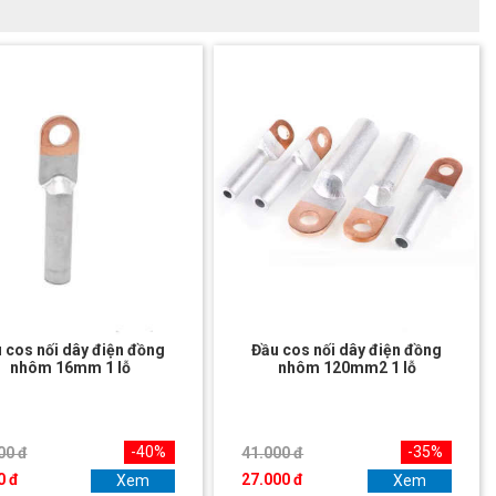
 cos nối dây điện đồng
Đầu cos nối dây điện đồng
nhôm 16mm 1 lỗ
nhôm 120mm2 1 lỗ
-40%
-35%
00 đ
41.000 đ
0 đ
27.000 đ
Xem
Xem