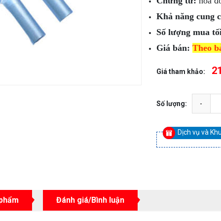
Chứng từ:
hóa đ
Khả năng cung c
Số lượng mua tối
Giá bán:
Theo b
2
Giá tham khảo:
Số lượng:
Dịch vụ và Kh
 phẩm
Đánh giá/Bình luận