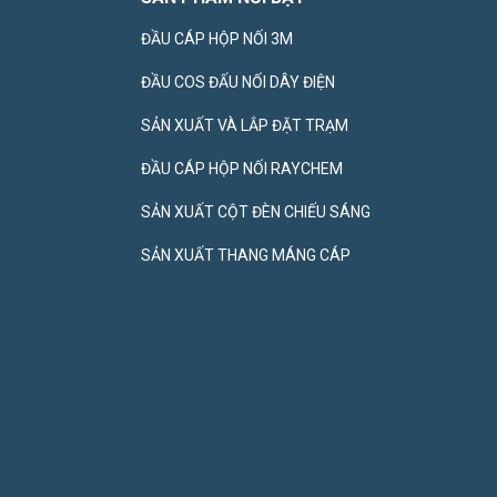
ĐẦU CÁP HỘP NỐI 3M
ĐẦU COS ĐẤU NỐI DÂY ĐIỆN
SẢN XUẤT VÀ LẮP ĐẶT TRẠM
ĐẦU CÁP HỘP NỐI RAYCHEM
SẢN XUẤT CỘT ĐÈN CHIẾU SÁNG
SẢN XUẤT THANG MÁNG CÁP