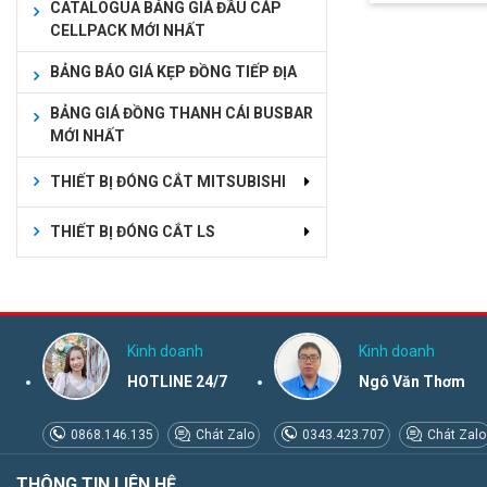
CATALOGUA BẢNG GIÁ ĐẦU CÁP
CELLPACK MỚI NHẤT
BẢNG BÁO GIÁ KẸP ĐỒNG TIẾP ĐỊA
BẢNG GIÁ ĐỒNG THANH CÁI BUSBAR
MỚI NHẤT
THIẾT BỊ ĐÓNG CẮT MITSUBISHI
THIẾT BỊ ĐÓNG CẮT LS
Kinh doanh
Kinh doanh
HOTLINE 24/7
Ngô Văn Thơm
0868.146.135
Chát Zalo
0343.423.707
Chát Zalo
THÔNG TIN LIÊN HỆ