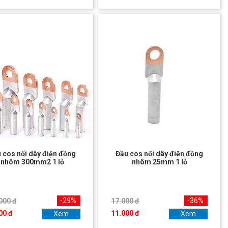
 cos nối dây điện đồng
Đầu cos nối dây điện đồng
nhôm 300mm2 1 lỗ
nhôm 25mm 1 lỗ
-29%
-36%
000 đ
17.000 đ
00 đ
11.000 đ
Xem
Xem