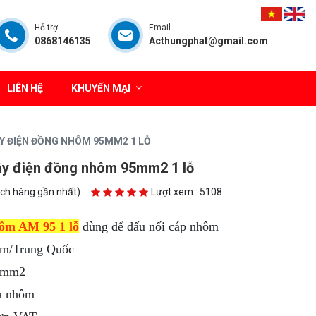
Hỗ trợ
Email
0868146135
Acthungphat@gmail.com
LIÊN HỆ
KHUYẾN MẠI
ÂY ĐIỆN ĐỒNG NHÔM 95MM2 1 LỖ
ây điện đồng nhôm 95mm2 1 lỗ
ách hàng gần nhất)
Lượt xem : 5108
ôm AM 95 1 lỗ
dùng để đấu nối cáp nhôm
am/Trung Quốc
mm2
à nhôm