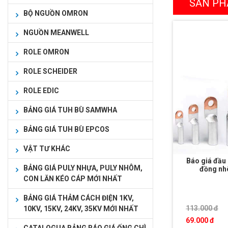
SẢN PH
BỘ NGUỒN OMRON
NGUỒN MEANWELL
ROLE OMRON
ROLE SCHEIDER
ROLE EDIC
BẢNG GIÁ TUH BÙ SAMWHA
BẢNG GIÁ TUH BÙ EPCOS
VẬT TƯ KHÁC
Báo giá đầu 
BẢNG GIÁ PULY NHỰA, PULY NHÔM,
đồng n
CON LĂN KÉO CÁP MỚI NHẤT
BẢNG GIÁ THẢM CÁCH ĐIỆN 1KV,
113.000 đ
10KV, 15KV, 24KV, 35KV MỚI NHẤT
69.000 đ