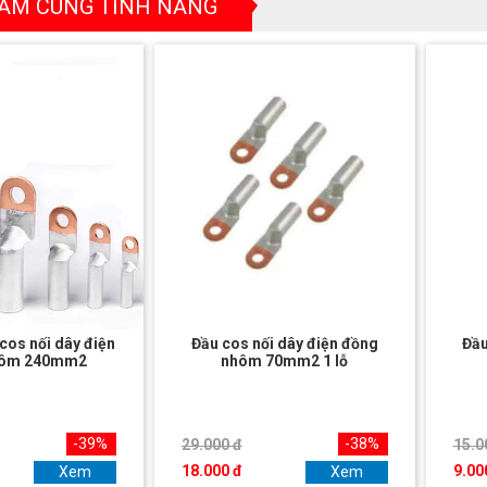
ẨM CÙNG TÍNH NĂNG
cos nối dây điện
Đầu cos nối dây điện đồng
Đầu
hôm 240mm2
nhôm 70mm2 1 lỗ
-39%
-38%
29.000 đ
15.0
18.000 đ
9.00
Xem
Xem