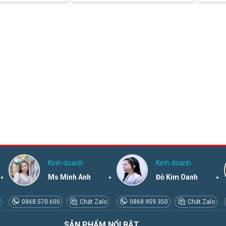
Kinh doanh
Kinh doanh
Ms Minh Anh
Đỗ Kim Oanh
0868.570.600
Chát Zalo
0868.959.350
Chát Zalo
SẢN PHẨM NỔI BẬT