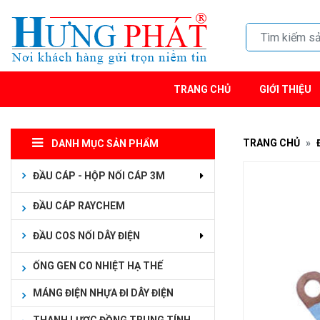
TRANG CHỦ
GIỚI THIỆU
TRANG CHỦ
DANH MỤC SẢN PHẨM
ĐẦU CÁP - HỘP NỐI CÁP 3M
ĐẦU CÁP RAYCHEM
ĐẦU COS NỐI DÂY ĐIỆN
ỐNG GEN CO NHIỆT HẠ THẾ
MÁNG ĐIỆN NHỰA ĐI DÂY ĐIỆN