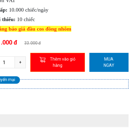
ơn VAT
ấp:
10.000 chiếc/ngày
 thiểu:
10 chiếc
ảng báo giá đầu cos đồng nhôm
1.000 đ
33.000 đ
Thêm vào giỏ
MUA
hàng
NGAY
uyến mại