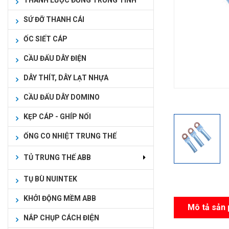
THANH LƯỢC ĐỒNG TRUNG TÍNH
SỨ ĐỠ THANH CÁI
ỐC SIẾT CÁP
CẦU ĐẤU DÂY ĐIỆN
DÂY THÍT, DÂY LẠT NHỰA
CẦU ĐẤU DÂY DOMINO
KẸP CÁP - GHÍP NỐI
ỐNG CO NHIỆT TRUNG THẾ
TỦ TRUNG THẾ ABB
TỤ BÙ NUINTEK
KHỞI ĐỘNG MỀM ABB
Mô tả sản
NẮP CHỤP CÁCH ĐIỆN