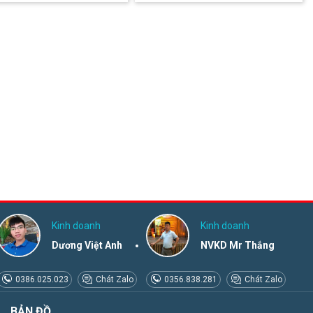
Kinh doanh
Kinh doanh
Dương Việt Anh
NVKD Mr Thắng
0386.025.023
Chát Zalo
0356.838.281
Chát Zalo
BẢN ĐỒ