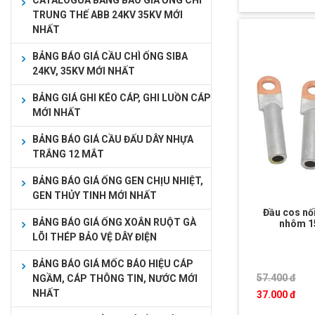
CATALOGUA BẢNG BÁO GIÁ ỐNG CHÌ
TRUNG THẾ ABB 24KV 35KV MỚI
NHẤT
BẢNG BÁO GIÁ CẦU CHÌ ỐNG SIBA
24KV, 35KV MỚI NHẤT
BẢNG GIÁ GHI KÉO CÁP, GHI LUỒN CÁP
MỚI NHẤT
BẢNG BÁO GIÁ CẦU ĐẤU DÂY NHỰA
TRẮNG 12 MẮT
BẢNG BÁO GIÁ ỐNG GEN CHỊU NHIỆT,
GEN THỦY TINH MỚI NHẤT
Đầu cos nố
BẢNG BÁO GIÁ ỐNG XOẮN RUỘT GÀ
nhôm 1
LÕI THÉP BẢO VỆ DÂY ĐIỆN
BẢNG BÁO GIÁ MỐC BÁO HIỆU CÁP
57.400 đ
NGẦM, CÁP THÔNG TIN, NƯỚC MỚI
NHẤT
37.000 đ