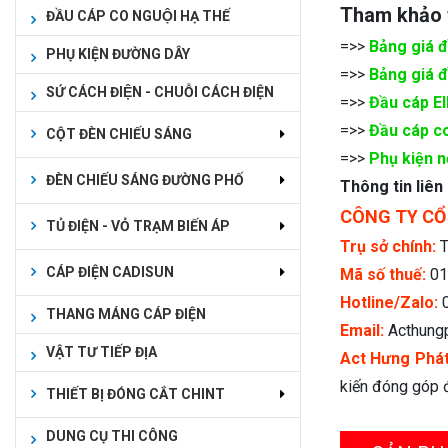
Tham khảo
ĐẦU CÁP CO NGUỘI HẠ THẾ
=>>
Bảng giá 
PHỤ KIỆN ĐƯỜNG DÂY
=>>
Bảng giá đ
SỨ CÁCH ĐIỆN - CHUỖI CÁCH ĐIỆN
=>>
Đầu cáp E
=>>
Đầu cáp co
CỘT ĐÈN CHIẾU SÁNG
=>>
Phụ kiện n
ĐÈN CHIẾU SÁNG ĐƯỜNG PHỐ
Thông tin liên
CÔNG TY CỔ
TỦ ĐIỆN - VỎ TRẠM BIẾN ÁP
Trụ sở chính:
T
CÁP ĐIỆN CADISUN
Mã số thuế:
01
Hotline/Zalo:
THANG MÁNG CÁP ĐIỆN
Email:
Acthung
VẬT TƯ TIẾP ĐỊA
Act Hưng Phá
kiến đóng góp đ
THIẾT BỊ ĐÓNG CẮT CHINT
DUNG CỤ THI CÔNG