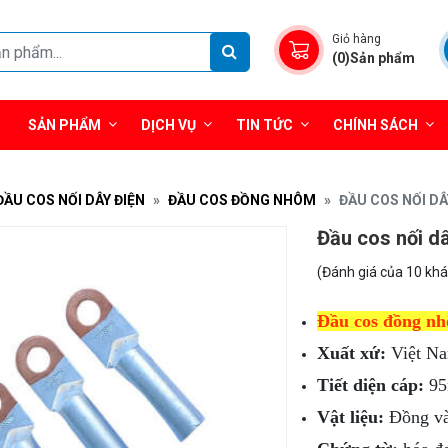
Giỏ hàng
(0)Sản phẩm
SẢN PHẨM
DỊCH VỤ
TIN TỨC
CHÍNH SÁCH
ĐẦU COS NỐI DÂY ĐIỆN
ĐẦU COS ĐỒNG NHÔM
ĐẦU COS NỐI D
Đầu cos nối d
(Đánh giá của 10 kh
Đầu cos đồng nh
Xuất xứ:
Việt N
Tiết diện cáp:
95
Vật liệu:
Đồng v