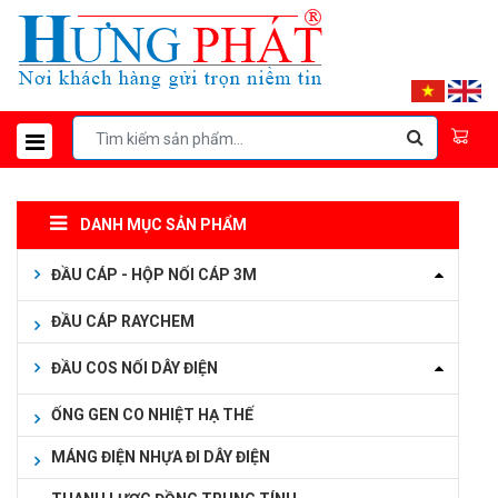
DANH MỤC SẢN PHẨM
ĐẦU CÁP - HỘP NỐI CÁP 3M
ĐẦU CÁP RAYCHEM
ĐẦU COS NỐI DÂY ĐIỆN
ỐNG GEN CO NHIỆT HẠ THẾ
MÁNG ĐIỆN NHỰA ĐI DÂY ĐIỆN