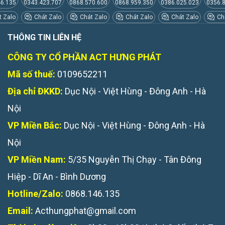
46.135
0343.423.707
0868.570.600
0868.959.350
0386.025.023
0356.
 Zalo
Chát Zalo
Chát Zalo
Chát Zalo
Chát Zalo
Chá
THÔNG TIN LIÊN HỆ
CÔNG TY CỔ PHẦN ACT HƯNG PHÁT
Mã số thuế:
0109652211
Địa chỉ ĐKKD:
Dục Nội - Việt Hùng - Đông Anh - Hà
Nội
VP Miền Bắc:
Dục Nội - Việt Hùng - Đông Anh - Hà
Nội
VP Miền Nam:
5/35 Nguyễn Thị Chạy - Tân Đông
Hiệp - Dĩ An - Bình Dương
Hotline/Zalo:
0868.146.135
Email:
Acthungphat@gmail.com