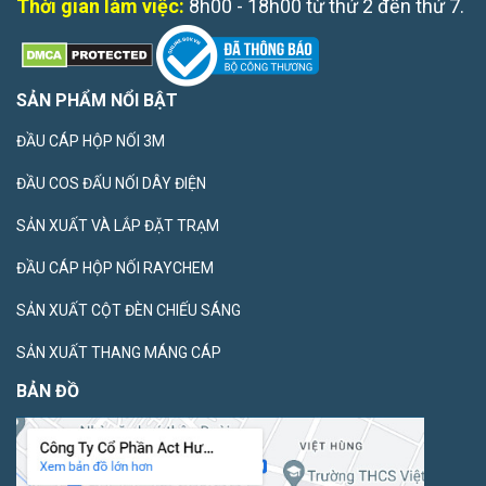
Thời gian làm việc:
8h00 - 18h00 từ thứ 2 đến thứ 7.
SẢN PHẨM NỔI BẬT
ĐẦU CÁP HỘP NỐI 3M
ĐẦU COS ĐẤU NỐI DÂY ĐIỆN
SẢN XUẤT VÀ LẮP ĐẶT TRẠM
ĐẦU CÁP HỘP NỐI RAYCHEM
SẢN XUẤT CỘT ĐÈN CHIẾU SÁNG
SẢN XUẤT THANG MÁNG CÁP
BẢN ĐỒ