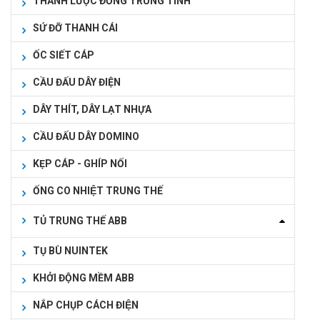
THANH LƯỢC ĐỒNG TRUNG TÍNH
SỨ ĐỠ THANH CÁI
ỐC SIẾT CÁP
CẦU ĐẤU DÂY ĐIỆN
DÂY THÍT, DÂY LẠT NHỰA
CẦU ĐẤU DÂY DOMINO
KẸP CÁP - GHÍP NỐI
ỐNG CO NHIỆT TRUNG THẾ
TỦ TRUNG THẾ ABB
TỤ BÙ NUINTEK
KHỞI ĐỘNG MỀM ABB
NẮP CHỤP CÁCH ĐIỆN