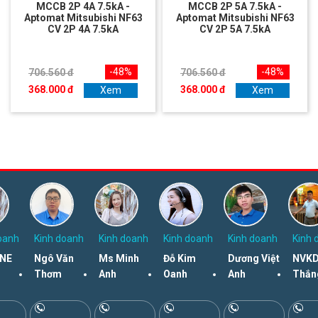
MCCB 2P 4A 7.5kA -
MCCB 2P 5A 7.5kA -
Aptomat Mitsubishi NF63
Aptomat Mitsubishi NF63
CV 2P 4A 7.5kA
CV 2P 5A 7.5kA
-48%
-48%
706.560 đ
706.560 đ
368.000 đ
368.000 đ
Xem
Xem
oanh
Kinh doanh
Kinh doanh
Kinh doanh
Kinh doanh
Kinh 
NE
Ngô Văn
Ms Minh
Đỗ Kim
Dương Việt
NVKD
Thơm
Anh
Oanh
Anh
Thắn