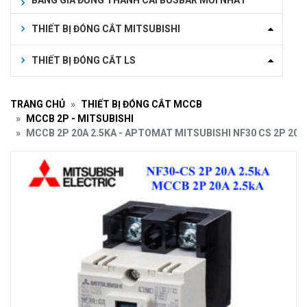
BẢNG GIÁ ĐỒNG THANH CÁI BUSBAR MỚI NHẤT
THIẾT BỊ ĐÓNG CẮT MITSUBISHI
THIẾT BỊ ĐÓNG CẮT LS
TRANG CHỦ
THIẾT BỊ ĐÓNG CẮT MCCB
MCCB 2P - MITSUBISHI
MCCB 2P 20A 2.5KA - APTOMAT MITSUBISHI NF30 CS 2P 20A