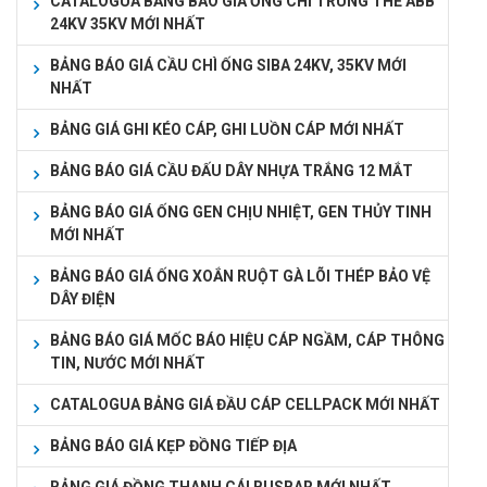
CATALOGUA BẢNG BÁO GIÁ ỐNG CHÌ TRUNG THẾ ABB
24KV 35KV MỚI NHẤT
BẢNG BÁO GIÁ CẦU CHÌ ỐNG SIBA 24KV, 35KV MỚI
NHẤT
BẢNG GIÁ GHI KÉO CÁP, GHI LUỒN CÁP MỚI NHẤT
BẢNG BÁO GIÁ CẦU ĐẤU DÂY NHỰA TRẮNG 12 MẮT
BẢNG BÁO GIÁ ỐNG GEN CHỊU NHIỆT, GEN THỦY TINH
MỚI NHẤT
BẢNG BÁO GIÁ ỐNG XOẮN RUỘT GÀ LÕI THÉP BẢO VỆ
DÂY ĐIỆN
BẢNG BÁO GIÁ MỐC BÁO HIỆU CÁP NGẦM, CÁP THÔNG
TIN, NƯỚC MỚI NHẤT
CATALOGUA BẢNG GIÁ ĐẦU CÁP CELLPACK MỚI NHẤT
BẢNG BÁO GIÁ KẸP ĐỒNG TIẾP ĐỊA