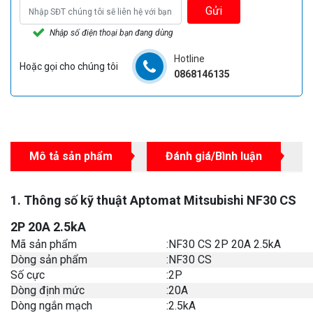
Gửi
Nhập số điện thoại bạn đang dùng
Hotline
Hoặc gọi cho chúng tôi
0868146135
Mô tả sản phẩm
Đánh giá/Bình luận
1. Thông số kỹ thuật Aptomat Mitsubishi NF30 CS
2P 20A 2.5kA
Mã sản phẩm
:
NF30 CS 2P 20A 2.5kA
Dòng sản phẩm
:
NF30 CS
Số cực
:
2P
Dòng định mức
:
20A
Dòng ngắn mạch
:
2.5kA