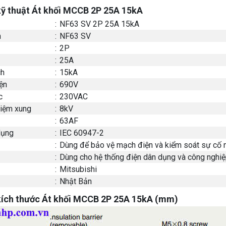
kỹ thuật Át khối MCCB 2P 25A 15kA
:
NF63 SV 2P 25A 15kA
m
:
NF63 SV
:
2P
:
25A
ch
:
15kA
ện
:
690V
c
:
230VAC
hiệm xung
:
8kV
:
63AF
dụng
:
IEC 60947-2
:
Dùng để bảo vệ mạch điện và kiểm soát sự cố 
:
Dùng cho hệ thống điện dân dụng và công nghi
:
Mitsubishi
:
Nhật Bản
kích thước Át khối MCCB 2P 25A 15kA (mm)