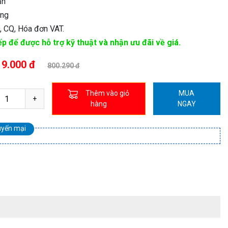
ản
áng
 CQ, Hóa đơn VAT.
ếp để được hỗ trợ kỹ thuật và nhận ưu đãi về giá.
19.000 đ
800.290 đ
Thêm vào giỏ
MUA
hàng
NGAY
uyến mại