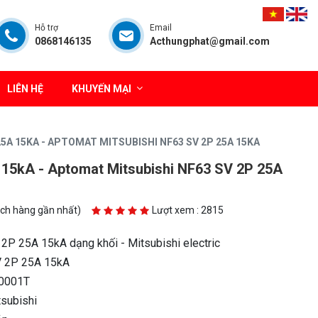
Hỗ trợ
Email
0868146135
Acthungphat@gmail.com
LIÊN HỆ
KHUYẾN MẠI
5A 15KA - APTOMAT MITSUBISHI NF63 SV 2P 25A 15KA
15kA - Aptomat Mitsubishi NF63 SV 2P 25A
ách hàng gần nhất)
Lượt xem : 2815
 25A 15kA dạng khối - Mitsubishi electric
 2P 25A 15kA
0001T
tsubishi