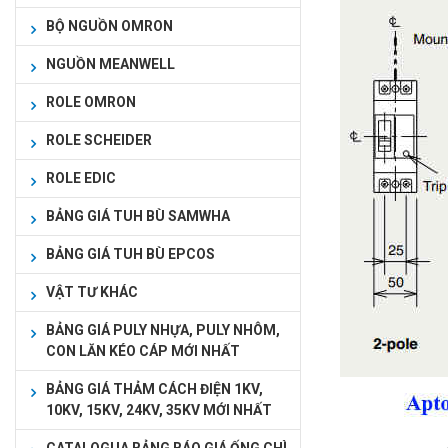
BỘ NGUỒN OMRON
NGUỒN MEANWELL
ROLE OMRON
ROLE SCHEIDER
ROLE EDIC
BẢNG GIÁ TUH BÙ SAMWHA
BẢNG GIÁ TUH BÙ EPCOS
VẬT TƯ KHÁC
BẢNG GIÁ PULY NHỰA, PULY NHÔM,
CON LĂN KÉO CÁP MỚI NHẤT
BẢNG GIÁ THẢM CÁCH ĐIỆN 1KV,
10KV, 15KV, 24KV, 35KV MỚI NHẤT