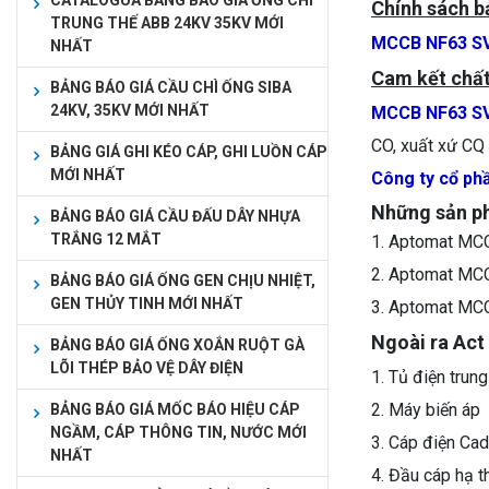
CATALOGUA BẢNG BÁO GIÁ ỐNG CHÌ
Chính sách b
TRUNG THẾ ABB 24KV 35KV MỚI
MCCB NF63 SV
NHẤT
Cam kết chất
BẢNG BÁO GIÁ CẦU CHÌ ỐNG SIBA
24KV, 35KV MỚI NHẤT
MCCB NF63 SV
CO, xuất xứ CQ 
BẢNG GIÁ GHI KÉO CÁP, GHI LUỒN CÁP
MỚI NHẤT
Công ty cổ ph
Những sản p
BẢNG BÁO GIÁ CẦU ĐẤU DÂY NHỰA
TRẮNG 12 MẮT
1. Aptomat MC
2. Aptomat MC
BẢNG BÁO GIÁ ỐNG GEN CHỊU NHIỆT,
GEN THỦY TINH MỚI NHẤT
3. Aptomat MC
Ngoài ra Act
BẢNG BÁO GIÁ ỐNG XOẮN RUỘT GÀ
LÕI THÉP BẢO VỆ DÂY ĐIỆN
1. Tủ điện tru
2. Máy biến áp
BẢNG BÁO GIÁ MỐC BÁO HIỆU CÁP
NGẦM, CÁP THÔNG TIN, NƯỚC MỚI
3. Cáp điện Cad
NHẤT
4. Đầu cáp hạ 