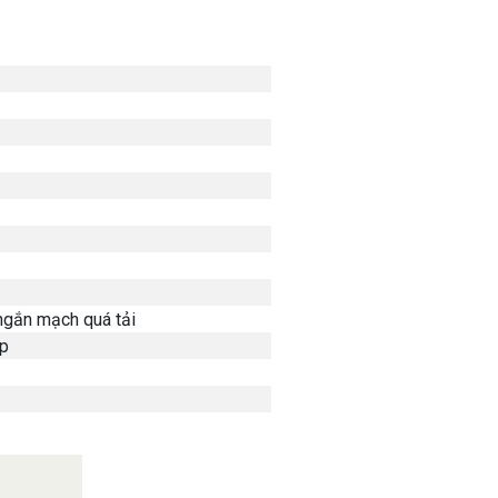
ngắn mạch quá tải
ệp