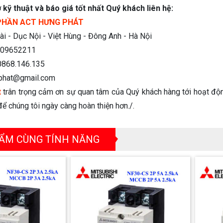
 kỹ thuật và báo giá tốt nhất Quý khách liên hệ:
PHẦN ACT HƯNG PHÁT
i - Dục Nội - Việt Hùng - Đông Anh - Hà Nội
09652211
0868.146.135
phat@gmail.com
t
trân trọng cảm ơn sự quan tâm của Quý khách hàng tới hoạt độn
ể chúng tôi ngày càng hoàn thiện hơn./.
ẨM CÙNG TÍNH NĂNG