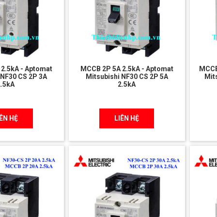
2.5kA - Aptomat
MCCB 2P 5A 2.5kA - Aptomat
MCCB
 NF30 CS 2P 3A
Mitsubishi NF30 CS 2P 5A
Mit
2.5kA
2.5kA
IÊN HỆ
LIÊN HỆ