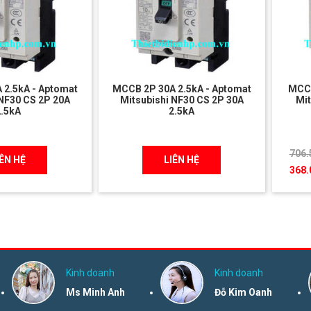
 2.5kA - Aptomat
MCCB 2P 30A 2.5kA - Aptomat
MCCB
 NF30 CS 2P 20A
Mitsubishi NF30 CS 2P 30A
Mit
2.5kA
2.5kA
706.
IÊN HỆ
LIÊN HỆ
368.
Kinh doanh
Kinh doanh
Ms Minh Anh
Đỗ Kim Oanh