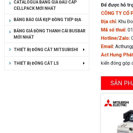
CATALOGUA BẢNG GIÁ ĐẦU CÁP
Để được hỗ trợ
CELLPACK MỚI NHẤT
CÔNG TY CỔ 
BẢNG BÁO GIÁ KẸP ĐỒNG TIẾP ĐỊA
Địa chỉ:
Khu Đoà
Mã số thuế:
01
BẢNG GIÁ ĐỒNG THANH CÁI BUSBAR
MỚI NHẤT
Hotline/Zalo:
Email:
Acthung
THIẾT BỊ ĐÓNG CẮT MITSUBISHI
Act Hưng Phá
kiến đóng góp đ
THIẾT BỊ ĐÓNG CẮT LS
SẢN PH