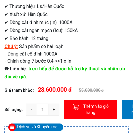
✔ Thương hiệu: Ls/Hàn Quốc
✔ Xuất xứ: Hàn Quốc
✔ Dòng cắt định mức (In): 1000A
✔ Dòng cắt ngắn mạch (Icu): 150kA
✔ Bảo hành: 12 tháng
Chú ý:
Sản phẩm có hai loại:
- Dòng cắt cố định 1000A
- Chỉnh dòng 7 bước 0,4->>1 x In
☎️ Liên hệ:
trực tiếp để được hỗ trợ kỹ thuật và nhận ưu
đãi về giá.
28.600.000 đ
Giá tham khảo:
55.000.000 đ
Thêm vào giỏ
Số lượng:
hàng
Dịch vụ và Khuyến mại