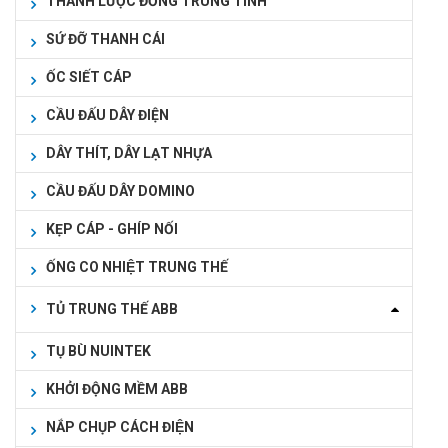
THANH LƯỢC ĐỒNG TRUNG TÍNH
SỨ ĐỠ THANH CÁI
ỐC SIẾT CÁP
CẦU ĐẤU DÂY ĐIỆN
DÂY THÍT, DÂY LẠT NHỰA
CẦU ĐẤU DÂY DOMINO
KẸP CÁP - GHÍP NỐI
ỐNG CO NHIỆT TRUNG THẾ
TỦ TRUNG THẾ ABB
TỤ BÙ NUINTEK
KHỞI ĐỘNG MỀM ABB
NẮP CHỤP CÁCH ĐIỆN