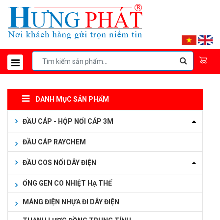
DANH MỤC SẢN PHẨM
ĐẦU CÁP - HỘP NỐI CÁP 3M
ĐẦU CÁP RAYCHEM
ĐẦU COS NỐI DÂY ĐIỆN
ỐNG GEN CO NHIỆT HẠ THẾ
MÁNG ĐIỆN NHỰA ĐI DÂY ĐIỆN