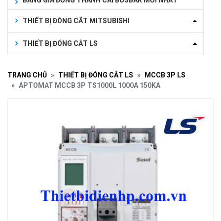
BẢNG GIÁ ĐỒNG THANH CÁI BUSBAR MỚI NHẤT
THIẾT BỊ ĐÓNG CẮT MITSUBISHI
THIẾT BỊ ĐÓNG CẮT LS
TRANG CHỦ
THIẾT BỊ ĐÓNG CẮT LS
MCCB 3P LS
APTOMAT MCCB 3P TS1000L 1000A 150KA