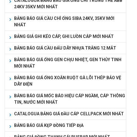
CATALOGUA BẢNG BÁO GIÁ ỐNG CHÌ TRUNG THẾ ABB
24KV 35KV MỚI NHẤT
BẢNG BÁO GIÁ CẦU CHÌ ỐNG SIBA 24KV, 35KV MỚI
NHẤT
BẢNG GIÁ GHI KÉO CÁP, GHI LUỒN CÁP MỚI NHẤT
BẢNG BÁO GIÁ CẦU ĐẤU DÂY NHỰA TRẮNG 12 MẮT
BẢNG BÁO GIÁ ỐNG GEN CHỊU NHIỆT, GEN THỦY TINH
MỚI NHẤT
BẢNG BÁO GIÁ ỐNG XOẮN RUỘT GÀ LÕI THÉP BẢO VỆ
DÂY ĐIỆN
BẢNG BÁO GIÁ MỐC BÁO HIỆU CÁP NGẦM, CÁP THÔNG
TIN, NƯỚC MỚI NHẤT
CATALOGUA BẢNG GIÁ ĐẦU CÁP CELLPACK MỚI NHẤT
BẢNG BÁO GIÁ KẸP ĐỒNG TIẾP ĐỊA