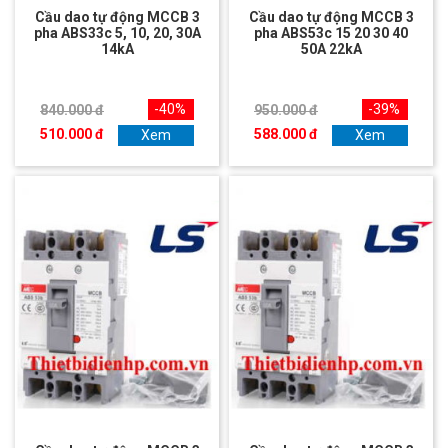
Cầu dao tự động MCCB 3
Cầu dao tự động MCCB 3
pha ABS33c 5, 10, 20, 30A
pha ABS53c 15 20 30 40
14kA
50A 22kA
-40%
-39%
840.000 đ
950.000 đ
510.000 đ
588.000 đ
Xem
Xem