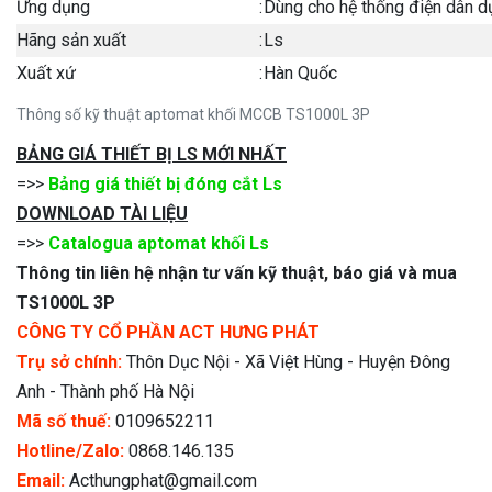
Ứng dụng
:
Dùng cho hệ thống điện dân d
Hãng sản xuất
:
Ls
Xuất xứ
:
Hàn Quốc
Thông số kỹ thuật aptomat khối MCCB TS1000L 3P
BẢNG GIÁ THIẾT BỊ LS MỚI NHẤT
=>>
Bảng giá thiết bị đóng cắt Ls
DOWNLOAD TÀI LIỆU
=>>
Catalogua aptomat khối Ls
Thông tin liên hệ nhận tư vấn kỹ thuật, báo giá và mua
TS1000L 3P
CÔNG TY CỔ PHẦN ACT HƯNG PHÁT
Trụ sở chính:
Thôn Dục Nội - Xã Việt Hùng - Huyện Đông
Anh - Thành phố Hà Nội
Mã số thuế:
0109652211
Hotline/Zalo:
0868.146.135
Email:
Acthungphat@gmail.com