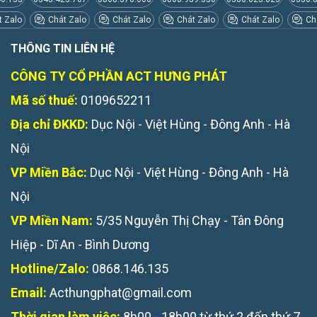
 Zalo
Chát Zalo
Chát Zalo
Chát Zalo
Chát Zalo
Chá
THÔNG TIN LIÊN HỆ
CÔNG TY CỔ PHẦN ACT HƯNG PHÁT
Mã số thuế:
0109652211
Địa chỉ ĐKKD:
Dục Nội - Việt Hùng - Đông Anh - Hà
Nội
VP Miền Bắc:
Dục Nội - Việt Hùng - Đông Anh - Hà
Nội
VP Miền Nam:
5/35 Nguyễn Thị Chạy - Tân Đông
Hiệp - Dĩ An - Bình Dương
Hotline/Zalo:
0868.146.135
Email:
Acthungphat@gmail.com
Thời gian làm việc:
8h00 - 18h00 từ thứ 2 đến thứ 7.