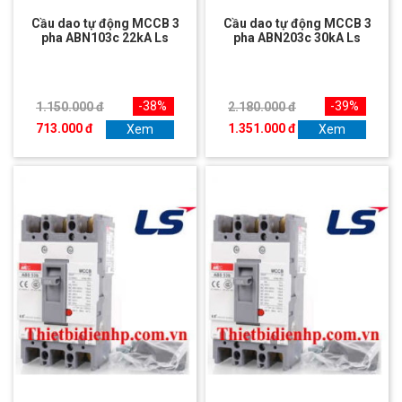
Cầu dao tự động MCCB 3
Cầu dao tự động MCCB 3
pha ABN103c 22kA Ls
pha ABN203c 30kA Ls
-38%
-39%
1.150.000 đ
2.180.000 đ
713.000 đ
1.351.000 đ
Xem
Xem