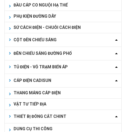
ĐẦU CÁP CO NGUỘI HẠ THẾ
PHỤ KIỆN ĐƯỜNG DÂY
SỨ CÁCH ĐIỆN - CHUỖI CÁCH ĐIỆN
CỘT ĐÈN CHIẾU SÁNG
ĐÈN CHIẾU SÁNG ĐƯỜNG PHỐ
TỦ ĐIỆN - VỎ TRẠM BIẾN ÁP
CÁP ĐIỆN CADISUN
THANG MÁNG CÁP ĐIỆN
VẬT TƯ TIẾP ĐỊA
THIẾT BỊ ĐÓNG CẮT CHINT
DUNG CỤ THI CÔNG