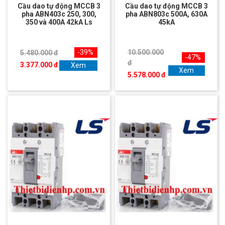
Cầu dao tự động MCCB 3
Cầu dao tự động MCCB 3
pha ABN403c 250, 300,
pha ABN803c 500A, 630A
350 và 400A 42kA Ls
45kA
-39%
10.500.000
5.480.000 đ
-47%
đ
3.377.000 đ
Xem
Xem
5.578.000 đ