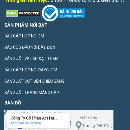
SẢN PHẨM NỔI BẬT
ĐẦU CÁP HỘP NỐI 3M
ĐẦU COS ĐẤU NỐI DÂY ĐIỆN
SẢN XUẤT VÀ LẮP ĐẶT TRẠM
ĐẦU CÁP HỘP NỐI RAYCHEM
SẢN XUẤT CỘT ĐÈN CHIẾU SÁNG
SẢN XUẤT THANG MÁNG CÁP
BẢN ĐỒ