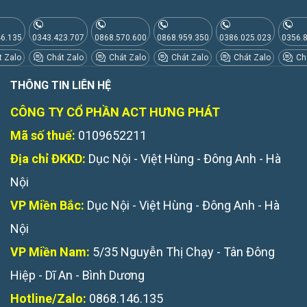
46.135
0343.423.707
0868.570.600
0868.959.350
0386.025.023
0356.
 Zalo
Chát Zalo
Chát Zalo
Chát Zalo
Chát Zalo
Chá
THÔNG TIN LIÊN HỆ
CÔNG TY CỔ PHẦN ACT HƯNG PHÁT
Mã số thuế:
0109652211
Địa chỉ ĐKKD:
Dục Nội - Việt Hùng - Đông Anh - Hà
Nội
VP Miền Bắc:
Dục Nội - Việt Hùng - Đông Anh - Hà
Nội
VP Miền Nam:
5/35 Nguyễn Thị Chạy - Tân Đông
Hiệp - Dĩ An - Bình Dương
Hotline/Zalo:
0868.146.135