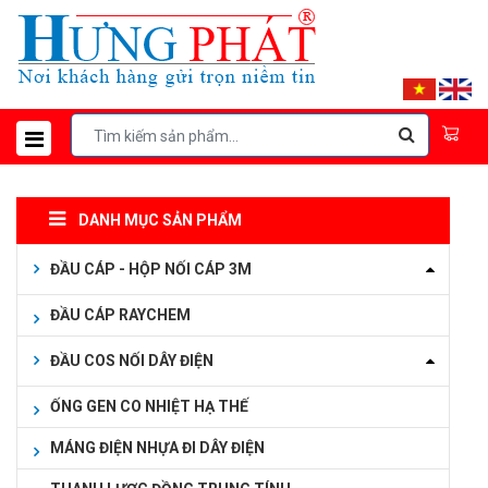
DANH MỤC SẢN PHẨM
ĐẦU CÁP - HỘP NỐI CÁP 3M
ĐẦU CÁP RAYCHEM
ĐẦU COS NỐI DÂY ĐIỆN
ỐNG GEN CO NHIỆT HẠ THẾ
MÁNG ĐIỆN NHỰA ĐI DÂY ĐIỆN