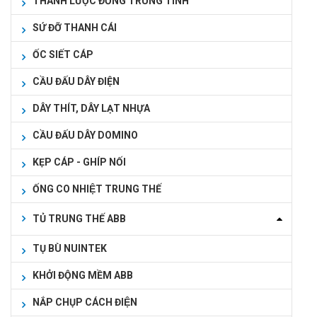
THANH LƯỢC ĐỒNG TRUNG TÍNH
SỨ ĐỠ THANH CÁI
ỐC SIẾT CÁP
CẦU ĐẤU DÂY ĐIỆN
DÂY THÍT, DÂY LẠT NHỰA
CẦU ĐẤU DÂY DOMINO
KẸP CÁP - GHÍP NỐI
ỐNG CO NHIỆT TRUNG THẾ
TỦ TRUNG THẾ ABB
TỤ BÙ NUINTEK
KHỞI ĐỘNG MỀM ABB
NẮP CHỤP CÁCH ĐIỆN