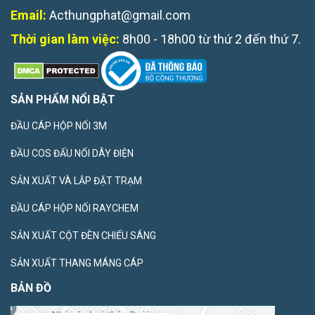
Email:
Acthungphat@gmail.com
Thời gian làm việc:
8h00 - 18h00 từ thứ 2 đến thứ 7.
SẢN PHẨM NỔI BẬT
ĐẦU CÁP HỘP NỐI 3M
ĐẦU COS ĐẤU NỐI DÂY ĐIỆN
SẢN XUẤT VÀ LẮP ĐẶT TRẠM
ĐẦU CÁP HỘP NỐI RAYCHEM
SẢN XUẤT CỘT ĐÈN CHIẾU SÁNG
SẢN XUẤT THANG MÁNG CÁP
BẢN ĐỒ