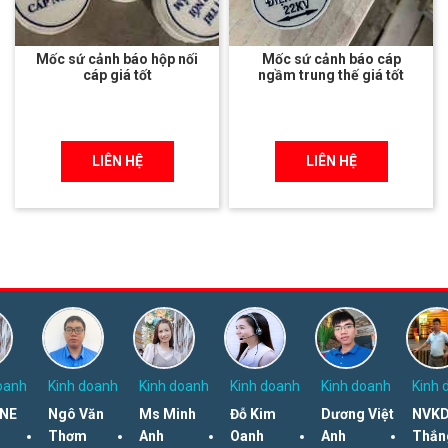
Mốc sứ cảnh báo hộp nối
Mốc sứ cảnh báo cáp
cáp giá tốt
ngầm trung thế giá tốt
LIÊN HỆ
LIÊN HỆ
oanh
Kinh doanh
Kinh doanh
Kinh doanh
Kinh doanh
Kinh 
NE
Ngô Văn
Ms Minh
Đỗ Kim
Dương Việt
NVKD
Thơm
Anh
Oanh
Anh
Thắn