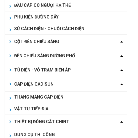
ĐẦU CÁP CO NGUỘI HẠ THẾ
PHỤ KIỆN ĐƯỜNG DÂY
SỨ CÁCH ĐIỆN - CHUỖI CÁCH ĐIỆN
CỘT ĐÈN CHIẾU SÁNG
ĐÈN CHIẾU SÁNG ĐƯỜNG PHỐ
TỦ ĐIỆN - VỎ TRẠM BIẾN ÁP
CÁP ĐIỆN CADISUN
THANG MÁNG CÁP ĐIỆN
VẬT TƯ TIẾP ĐỊA
THIẾT BỊ ĐÓNG CẮT CHINT
DUNG CỤ THI CÔNG