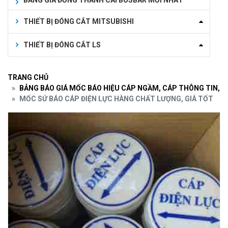
BẢNG GIÁ ĐỒNG THANH CÁI BUSBAR MỚI NHẤT
THIẾT BỊ ĐÓNG CẮT MITSUBISHI
THIẾT BỊ ĐÓNG CẮT LS
TRANG CHỦ
BẢNG BÁO GIÁ MỐC BÁO HIỆU CÁP NGẦM, CÁP THÔNG TIN, 
MỐC SỨ BÁO CÁP ĐIỆN LỰC HÀNG CHẤT LƯỢNG, GIÁ TỐT