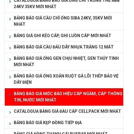
CATALOGUA BẢNG BÁO GIÁ ỐNG CHÌ TRUNG THẾ ABB
24KV 35KV MỚI NHẤT
BẢNG BÁO GIÁ CẦU CHÌ ỐNG SIBA 24KV, 35KV MỚI
NHẤT
BẢNG GIÁ GHI KÉO CÁP, GHI LUỒN CÁP MỚI NHẤT
BẢNG BÁO GIÁ CẦU ĐẤU DÂY NHỰA TRẮNG 12 MẮT
BẢNG BÁO GIÁ ỐNG GEN CHỊU NHIỆT, GEN THỦY TINH
MỚI NHẤT
BẢNG BÁO GIÁ ỐNG XOẮN RUỘT GÀ LÕI THÉP BẢO VỆ
DÂY ĐIỆN
BẢNG BÁO GIÁ MỐC BÁO HIỆU CÁP NGẦM, CÁP THÔNG
TIN, NƯỚC MỚI NHẤT
CATALOGUA BẢNG GIÁ ĐẦU CÁP CELLPACK MỚI NHẤT
BẢNG BÁO GIÁ KẸP ĐỒNG TIẾP ĐỊA