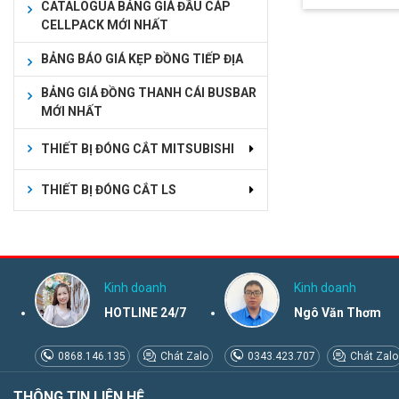
CATALOGUA BẢNG GIÁ ĐẦU CÁP
CELLPACK MỚI NHẤT
BẢNG BÁO GIÁ KẸP ĐỒNG TIẾP ĐỊA
BẢNG GIÁ ĐỒNG THANH CÁI BUSBAR
MỚI NHẤT
THIẾT BỊ ĐÓNG CẮT MITSUBISHI
THIẾT BỊ ĐÓNG CẮT LS
Kinh doanh
Kinh doanh
HOTLINE 24/7
Ngô Văn Thơm
0868.146.135
Chát Zalo
0343.423.707
Chát Zalo
THÔNG TIN LIÊN HỆ