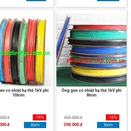
en co nhiệt hạ thế 1kV phi
Ống gen co nhiệt hạ thế 1kV phi
10mm
8mm
-16%
-16%
000 đ
460.000 đ
000 đ
390.000 đ
Xem
Xem