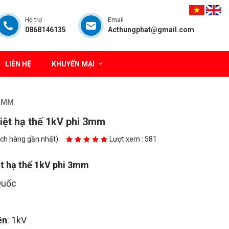
Hỗ trợ
Email
0868146135
Acthungphat@gmail.com
LIÊN HỆ
KHUYẾN MẠI
 3MM
iệt hạ thế 1kV phi 3mm
ách hàng gần nhất)
Lượt xem : 581
t hạ thế 1kV phi 3mm
Quốc
ện
: 1kV