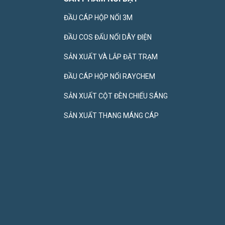
ĐẦU CÁP HỘP NỐI 3M
ĐẦU COS ĐẤU NỐI DÂY ĐIỆN
SẢN XUẤT VÀ LẮP ĐẶT TRẠM
ĐẦU CÁP HỘP NỐI RAYCHEM
SẢN XUẤT CỘT ĐÈN CHIẾU SÁNG
SẢN XUẤT THANG MÁNG CÁP