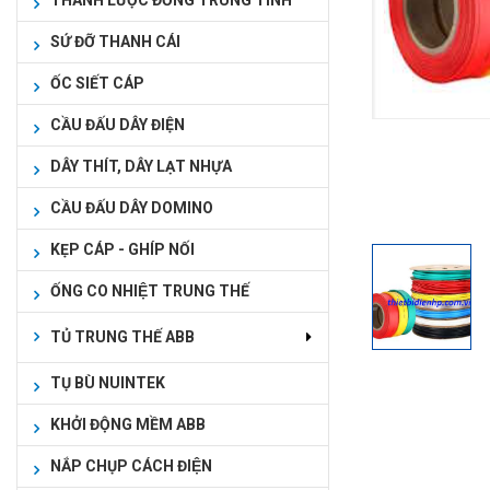
THANH LƯỢC ĐỒNG TRUNG TÍNH
SỨ ĐỠ THANH CÁI
ỐC SIẾT CÁP
CẦU ĐẤU DÂY ĐIỆN
DÂY THÍT, DÂY LẠT NHỰA
CẦU ĐẤU DÂY DOMINO
KẸP CÁP - GHÍP NỐI
ỐNG CO NHIỆT TRUNG THẾ
TỦ TRUNG THẾ ABB
TỤ BÙ NUINTEK
KHỞI ĐỘNG MỀM ABB
NẮP CHỤP CÁCH ĐIỆN