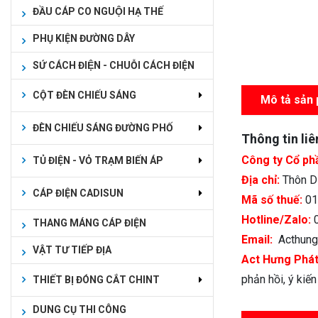
ĐẦU CÁP CO NGUỘI HẠ THẾ
PHỤ KIỆN ĐƯỜNG DÂY
SỨ CÁCH ĐIỆN - CHUỖI CÁCH ĐIỆN
CỘT ĐÈN CHIẾU SÁNG
Mô tả sản
ĐÈN CHIẾU SÁNG ĐƯỜNG PHỐ
Thông tin liê
Công ty Cổ ph
TỦ ĐIỆN - VỎ TRẠM BIẾN ÁP
Địa chỉ:
Thôn Dụ
CÁP ĐIỆN CADISUN
Mã số thuế:
01
Hotline/Zalo:
0
THANG MÁNG CÁP ĐIỆN
Email:
Acthung
VẬT TƯ TIẾP ĐỊA
Act Hưng Phá
phản hồi, ý kiế
THIẾT BỊ ĐÓNG CẮT CHINT
DUNG CỤ THI CÔNG