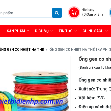
Giỏ hàng
(0)Sản phẩm
SẢN PHẨM
DỊCH VỤ
TIN TỨC
CHÍNH SÁCH
ỐNG GEN CO NHIỆT HẠ THẾ
ỐNG GEN CO NHIỆT HẠ THẾ 1KV PHI
Ống gen co nh
(Đánh giá của 10 kh
Ống gen co nhiệ
Xuất xứ:
Trung 
Vật liệu:
PVC
Điện áp cách đi