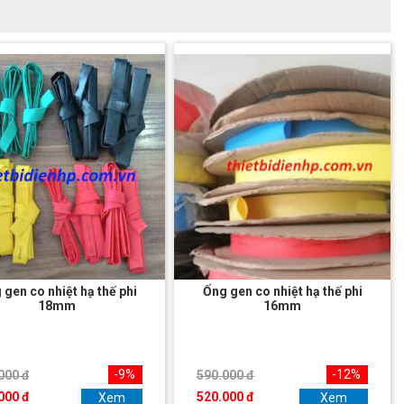
 gen co nhiệt hạ thế phi
Ống gen co nhiệt hạ thế phi
18mm
16mm
-9%
-12%
000 đ
590.000 đ
000 đ
520.000 đ
Xem
Xem