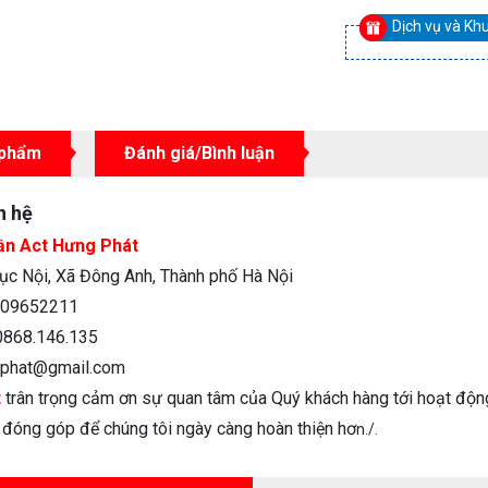
Dịch vụ và Kh
 phẩm
Đánh giá/Bình luận
n hệ
ần Act Hưng Phát
c Nội, Xã Đông Anh, Thành phố Hà Nội
09652211
868.146.135
phat@gmail.com
t
trân trọng cảm ơn sự quan tâm của Quý khách hàng tới hoạt độn
n đóng góp để chúng tôi ngày càng hoàn thiện hơ
n./.