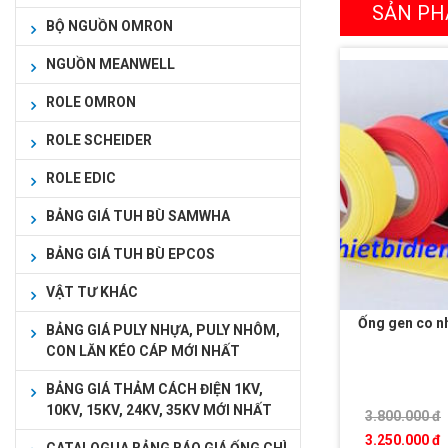
SẢN PH
BỘ NGUỒN OMRON
NGUỒN MEANWELL
ROLE OMRON
ROLE SCHEIDER
ROLE EDIC
BẢNG GIÁ TUH BÙ SAMWHA
BẢNG GIÁ TUH BÙ EPCOS
VẬT TƯ KHÁC
Ống gen co nh
BẢNG GIÁ PULY NHỰA, PULY NHÔM,
CON LĂN KÉO CÁP MỚI NHẤT
BẢNG GIÁ THẢM CÁCH ĐIỆN 1KV,
10KV, 15KV, 24KV, 35KV MỚI NHẤT
3.800.000 đ
3.250.000 đ