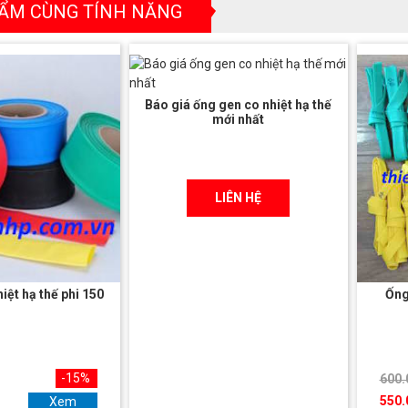
ẨM CÙNG TÍNH NĂNG
Báo giá ống gen co nhiệt hạ thế
mới nhất
LIÊN HỆ
iệt hạ thế phi 150
Ống
-15%
600.
550.
Xem