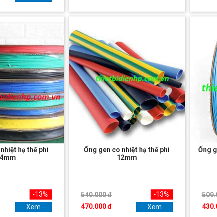
nhiệt hạ thế phi
Ống gen co nhiệt hạ thế phi
Ống g
14mm
12mm
-13%
-13%
540.000 đ
509.
470.000 đ
430.
Xem
Xem