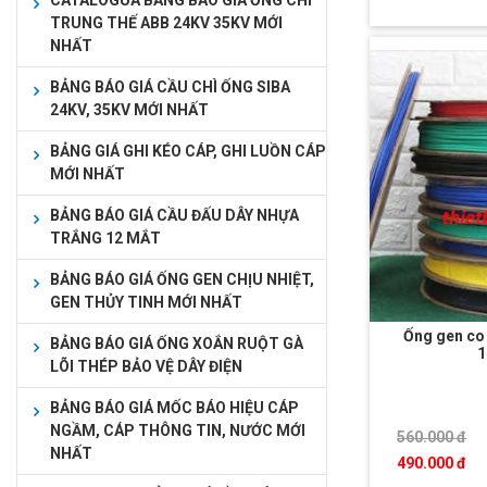
CATALOGUA BẢNG BÁO GIÁ ỐNG CHÌ
TRUNG THẾ ABB 24KV 35KV MỚI
NHẤT
BẢNG BÁO GIÁ CẦU CHÌ ỐNG SIBA
24KV, 35KV MỚI NHẤT
BẢNG GIÁ GHI KÉO CÁP, GHI LUỒN CÁP
MỚI NHẤT
BẢNG BÁO GIÁ CẦU ĐẤU DÂY NHỰA
TRẮNG 12 MẮT
BẢNG BÁO GIÁ ỐNG GEN CHỊU NHIỆT,
GEN THỦY TINH MỚI NHẤT
Ống gen co 
BẢNG BÁO GIÁ ỐNG XOẮN RUỘT GÀ
LÕI THÉP BẢO VỆ DÂY ĐIỆN
BẢNG BÁO GIÁ MỐC BÁO HIỆU CÁP
NGẦM, CÁP THÔNG TIN, NƯỚC MỚI
560.000 đ
NHẤT
490.000 đ