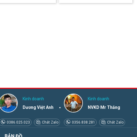
Kinh doanh
Kinh doanh
Dương Việt Anh
NVKD Mr Thắng
0386.025.023
Chát Zalo
0356.838.281
Chát Zalo
BẢN ĐỒ