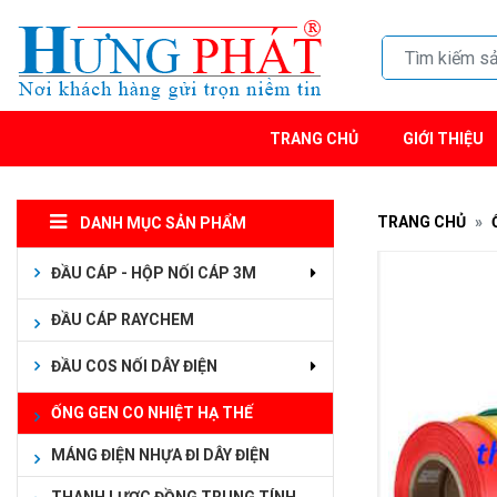
TRANG CHỦ
GIỚI THIỆU
TRANG CHỦ
DANH MỤC SẢN PHẨM
ĐẦU CÁP - HỘP NỐI CÁP 3M
ĐẦU CÁP RAYCHEM
ĐẦU COS NỐI DÂY ĐIỆN
ỐNG GEN CO NHIỆT HẠ THẾ
MÁNG ĐIỆN NHỰA ĐI DÂY ĐIỆN