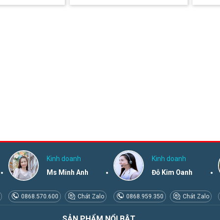
Kinh doanh
Kinh doanh
Ms Minh Anh
Đỗ Kim Oanh
0868.570.600
Chát Zalo
0868.959.350
Chát Zalo
SẢN PHẨM NỔI BẬT