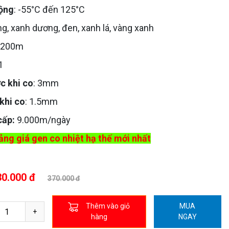
động
: -55°C đến 125°C
g, xanh dương, đen, xanh lá, vàng xanh
 200m
1
c khi co
: 3mm
khi co
: 1.5mm
cấp:
9.000m/ngày
ng giá gen co nhiệt hạ thế mới nhất
30.000 đ
370.000 đ
Thêm vào giỏ
MUA
hàng
NGAY