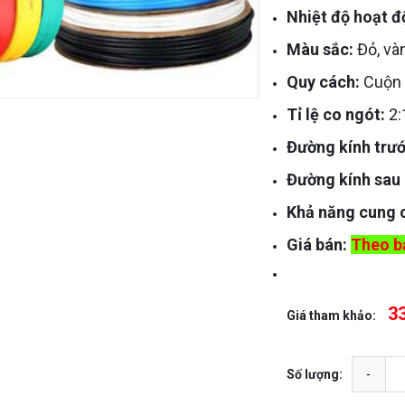
Nhiệt độ hoạt 
Màu sắc:
Đỏ, vàn
Quy cách:
Cuộn
Tỉ lệ co ngót:
2:
Đường kính trướ
Đường kính sau 
Khả năng cung 
Giá bán:
Theo bả
3
Giá tham khảo:
Số lượng: