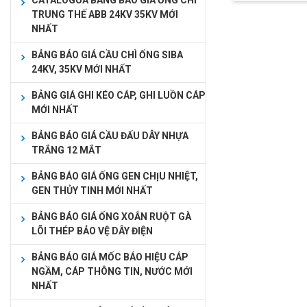
CATALOGUA BẢNG BÁO GIÁ ỐNG CHÌ
TRUNG THẾ ABB 24KV 35KV MỚI
NHẤT
BẢNG BÁO GIÁ CẦU CHÌ ỐNG SIBA
24KV, 35KV MỚI NHẤT
BẢNG GIÁ GHI KÉO CÁP, GHI LUỒN CÁP
MỚI NHẤT
BẢNG BÁO GIÁ CẦU ĐẤU DÂY NHỰA
TRẮNG 12 MẮT
BẢNG BÁO GIÁ ỐNG GEN CHỊU NHIỆT,
GEN THỦY TINH MỚI NHẤT
BẢNG BÁO GIÁ ỐNG XOẮN RUỘT GÀ
LÕI THÉP BẢO VỆ DÂY ĐIỆN
BẢNG BÁO GIÁ MỐC BÁO HIỆU CÁP
NGẦM, CÁP THÔNG TIN, NƯỚC MỚI
NHẤT