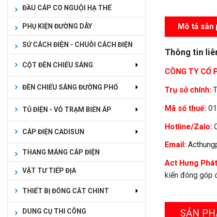
ĐẦU CÁP CO NGUỘI HẠ THẾ
Mô tả sản
PHỤ KIỆN ĐƯỜNG DÂY
SỨ CÁCH ĐIỆN - CHUỖI CÁCH ĐIỆN
Thông tin liê
CỘT ĐÈN CHIẾU SÁNG
CÔNG TY CỔ 
ĐÈN CHIẾU SÁNG ĐƯỜNG PHỐ
Trụ sở chính:
T
Mã số thuế:
01
TỦ ĐIỆN - VỎ TRẠM BIẾN ÁP
Hotline/Zalo:
CÁP ĐIỆN CADISUN
Email:
Acthung
THANG MÁNG CÁP ĐIỆN
Act Hưng Phá
VẬT TƯ TIẾP ĐỊA
kiến đóng góp đ
THIẾT BỊ ĐÓNG CẮT CHINT
SẢN PH
DUNG CỤ THI CÔNG