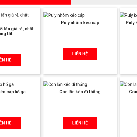
Puly nhôm kéo cáp
Puly
 tấn giá rẻ, chất
ợng tốt
LIÊN HỆ
IÊN HỆ
kéo cáp hố ga
Con lăn kéo đi thẳng
Con
IÊN HỆ
LIÊN HỆ