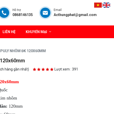
Hỗ trợ
Email
0868146135
Acthungphat@gmail.com
LIÊN HỆ
KHUYẾN MẠI
PULY NHÔM ĐK 120X60MM
 120x60mm
ách hàng gần nhất)
Lượt xem : 391
120x60mm
Quốc
im nhôm
lăn:
120mm