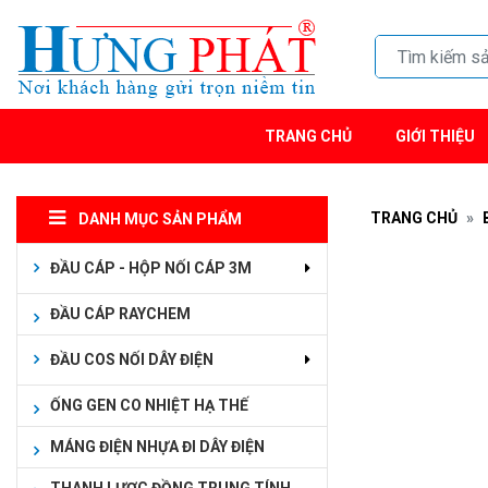
TRANG CHỦ
GIỚI THIỆU
TRANG CHỦ
DANH MỤC SẢN PHẨM
ĐẦU CÁP - HỘP NỐI CÁP 3M
ĐẦU CÁP RAYCHEM
ĐẦU COS NỐI DÂY ĐIỆN
ỐNG GEN CO NHIỆT HẠ THẾ
MÁNG ĐIỆN NHỰA ĐI DÂY ĐIỆN