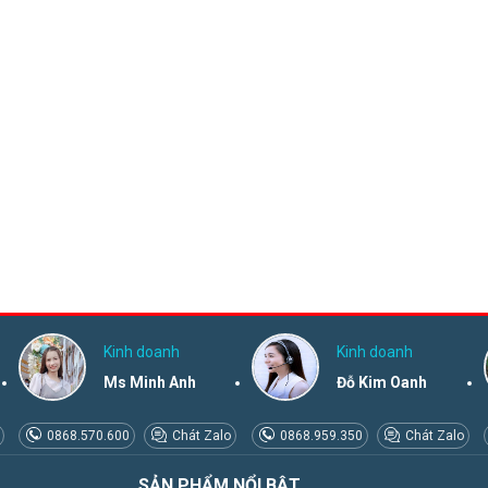
Kinh doanh
Kinh doanh
Ms Minh Anh
Đỗ Kim Oanh
0868.570.600
Chát Zalo
0868.959.350
Chát Zalo
SẢN PHẨM NỔI BẬT