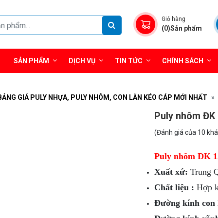
Giỏ hàng
(0)Sản phẩm
SẢN PHẨM
DỊCH VỤ
TIN TỨC
CHÍNH SÁCH
BẢNG GIÁ PULY NHỰA, PULY NHÔM, CON LĂN KÉO CÁP MỚI NHẤT
Puly nhôm ĐK
(Đánh giá của 10 kh
Puly nhôm ĐK 
Xuất xứ:
Trung 
Chất liệu :
Hợp k
Đường kính con 