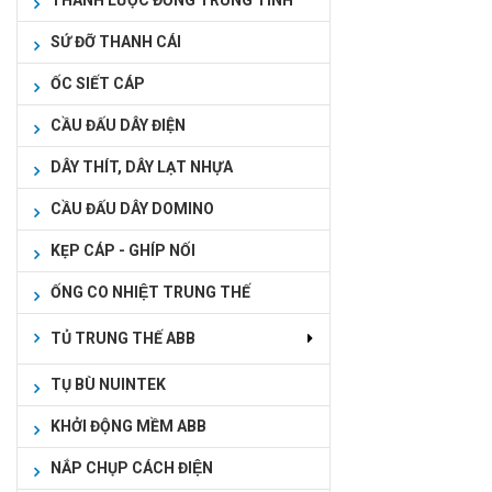
THANH LƯỢC ĐỒNG TRUNG TÍNH
SỨ ĐỠ THANH CÁI
ỐC SIẾT CÁP
CẦU ĐẤU DÂY ĐIỆN
DÂY THÍT, DÂY LẠT NHỰA
CẦU ĐẤU DÂY DOMINO
KẸP CÁP - GHÍP NỐI
ỐNG CO NHIỆT TRUNG THẾ
TỦ TRUNG THẾ ABB
TỤ BÙ NUINTEK
KHỞI ĐỘNG MỀM ABB
NẮP CHỤP CÁCH ĐIỆN