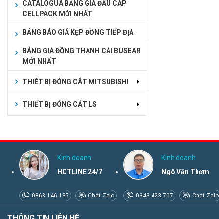
CATALOGUA BẢNG GIÁ ĐẦU CÁP
CELLPACK MỚI NHẤT
BẢNG BÁO GIÁ KẸP ĐỒNG TIẾP ĐỊA
BẢNG GIÁ ĐỒNG THANH CÁI BUSBAR
MỚI NHẤT
THIẾT BỊ ĐÓNG CẮT MITSUBISHI
THIẾT BỊ ĐÓNG CẮT LS
Kinh doanh
Kinh doanh
HOTLINE 24/7
Ngô Văn Thơm
0868.146.135
Chát Zalo
0343.423.707
Chát Zalo
THÔNG TIN LIÊN HỆ