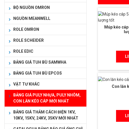
BỘ NGUỒN OMRON
NGUỒN MEANWELL
Múp kéo cáp 5
ROLE OMRON
lư
ROLE SCHEIDER
ROLE EDIC
L
BẢNG GIÁ TUH BÙ SAMWHA
BẢNG GIÁ TUH BÙ EPCOS
VẬT TƯ KHÁC
Con lăn 
BẢNG GIÁ PULY NHỰA, PULY NHÔM,
CON LĂN KÉO CÁP MỚI NHẤT
BẢNG GIÁ THẢM CÁCH ĐIỆN 1KV,
L
10KV, 15KV, 24KV, 35KV MỚI NHẤT