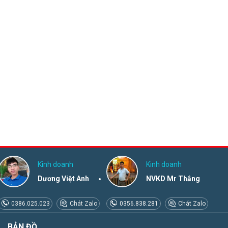
Kinh doanh
Kinh doanh
Dương Việt Anh
NVKD Mr Thắng
0386.025.023
Chát Zalo
0356.838.281
Chát Zalo
BẢN ĐỒ