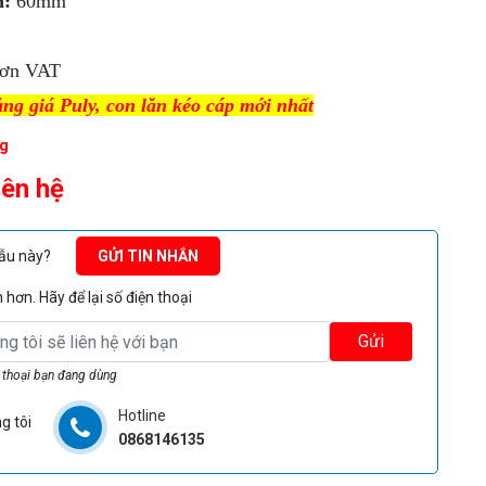
h:
60mm
ơn VAT
ng giá Puly, con lăn kéo cáp mới nhất
g
iên hệ
mẫu này?
GỬI TIN NHẮN
hơn. Hãy để lại số điện thoại
Gửi
 thoại bạn đang dùng
Hotline
g tôi
0868146135