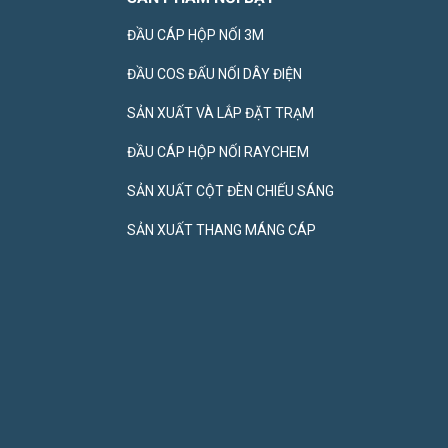
ĐẦU CÁP HỘP NỐI 3M
ĐẦU COS ĐẤU NỐI DÂY ĐIỆN
SẢN XUẤT VÀ LẮP ĐẶT TRẠM
ĐẦU CÁP HỘP NỐI RAYCHEM
SẢN XUẤT CỘT ĐÈN CHIẾU SÁNG
SẢN XUẤT THANG MÁNG CÁP