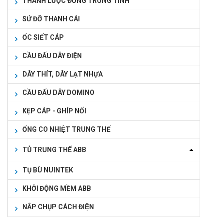
THANH LƯỢC ĐỒNG TRUNG TÍNH
SỨ ĐỠ THANH CÁI
ỐC SIẾT CÁP
CẦU ĐẤU DÂY ĐIỆN
DÂY THÍT, DÂY LẠT NHỰA
CẦU ĐẤU DÂY DOMINO
KẸP CÁP - GHÍP NỐI
ỐNG CO NHIỆT TRUNG THẾ
TỦ TRUNG THẾ ABB
TỤ BÙ NUINTEK
KHỞI ĐỘNG MỀM ABB
NẮP CHỤP CÁCH ĐIỆN