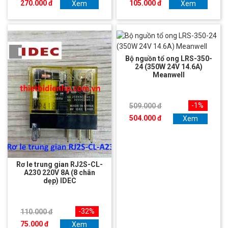
270.000 đ
105.000 đ
Xem
Xem
Bộ nguồn tổ ong LRS-350-
24 (350W 24V 14.6A)
Meanwell
-1%
509.000 đ
504.000 đ
Xem
Rơ le trung gian RJ2S-CL-
A230 220V 8A (8 chân
dẹp) IDEC
-32%
110.000 đ
75.000 đ
Xem