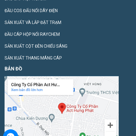
ĐẦU COS ĐẤU NỐI DÂY ĐIỆN
SẢN XUẤT VÀ LẮP ĐẶT TRẠM
ĐẦU CÁP HỘP NỐI RAYCHEM
SẢN XUẤT CỘT ĐÈN CHIẾU SÁNG
SẢN XUẤT THANG MÁNG CÁP
BẢN ĐỒ