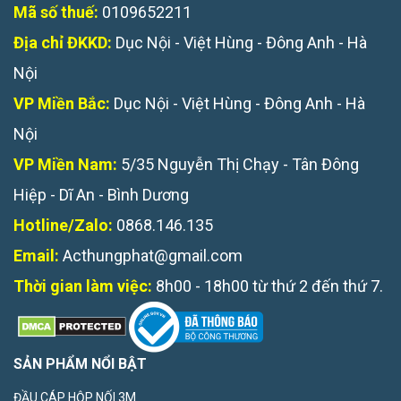
Mã số thuế:
0109652211
Địa chỉ ĐKKD:
Dục Nội - Việt Hùng - Đông Anh - Hà
Nội
VP Miền Bắc:
Dục Nội - Việt Hùng - Đông Anh - Hà
Nội
VP Miền Nam:
5/35 Nguyễn Thị Chạy - Tân Đông
Hiệp - Dĩ An - Bình Dương
Hotline/Zalo:
0868.146.135
Email:
Acthungphat@gmail.com
Thời gian làm việc:
8h00 - 18h00 từ thứ 2 đến thứ 7.
SẢN PHẨM NỔI BẬT
ĐẦU CÁP HỘP NỐI 3M