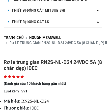
BẢNG GIÁ ĐỒNG THANH CÁI BUSBAR MỚI NHẤT
THIẾT BỊ ĐÓNG CẮT MITSUBISHI
THIẾT BỊ ĐÓNG CẮT LS
TRANG CHỦ
NGUỒN MEANWELL
RƠ LE TRUNG GIAN RN2S-NL-D24 24VDC 5A (8 CHÂN DẸP) ID
Rơ le trung gian RN2S-NL-D24 24VDC 5A (8
chân dẹp) IDEC
(Đánh giá của 10 khách hàng gần nhất)
Lượt xem : 591
RN2S-NL-D24
Mã hiệu:
Thương hiệu:
IDEC