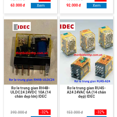
63.000 đ
92.000 đ
Xem
Xem
Rơ le trung gian RH4B-
Rơ le trung gian RU4S-
ULDC24 24VDC 10A (14
A24 24VAC 6A (14 chân
chân dẹp lớn) IDEC
dẹp) IDEC
-32%
-32%
393.000 đ
153.000 đ