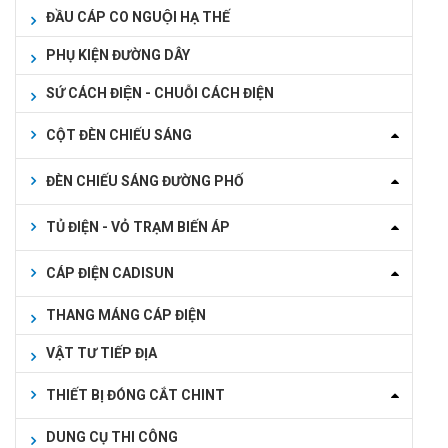
ĐẦU CÁP CO NGUỘI HẠ THẾ
PHỤ KIỆN ĐƯỜNG DÂY
SỨ CÁCH ĐIỆN - CHUỖI CÁCH ĐIỆN
CỘT ĐÈN CHIẾU SÁNG
ĐÈN CHIẾU SÁNG ĐƯỜNG PHỐ
TỦ ĐIỆN - VỎ TRẠM BIẾN ÁP
CÁP ĐIỆN CADISUN
THANG MÁNG CÁP ĐIỆN
VẬT TƯ TIẾP ĐỊA
THIẾT BỊ ĐÓNG CẮT CHINT
DUNG CỤ THI CÔNG