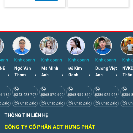
oanh
Kinh doanh
Kinh doanh
Kinh doanh
Kinh doanh
Kinh 
NE
Ngô Văn
Ms Minh
Đỗ Kim
Dương Việt
NVKD
Thơm
Anh
Oanh
Anh
Thắn
46.135
0343.423.707
0868.570.600
0868.959.350
0386.025.023
0356.
 Zalo
Chát Zalo
Chát Zalo
Chát Zalo
Chát Zalo
Chá
THÔNG TIN LIÊN HỆ
CÔNG TY CỔ PHẦN ACT HƯNG PHÁT