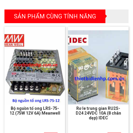
SẢN PHẨM CÙNG TÍNH NĂNG
Bộ nguồn tổ ong LRS-75-
Rơ le trung gian RU2S-
12 (75W 12V 6A) Meanwell
D24 24VDC 10A (8 chân
dẹp) IDEC