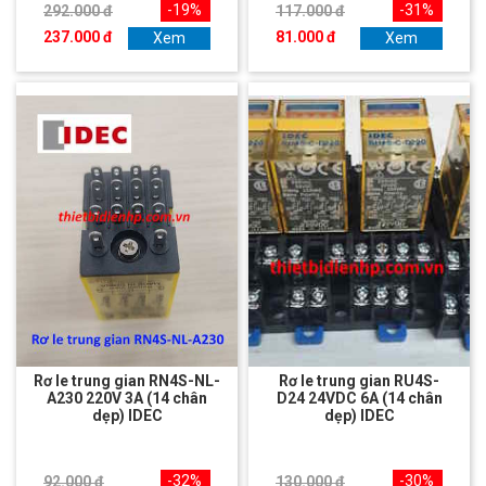
-19%
-31%
292.000 đ
117.000 đ
237.000 đ
81.000 đ
Xem
Xem
Rơ le trung gian RN4S-NL-
Rơ le trung gian RU4S-
A230 220V 3A (14 chân
D24 24VDC 6A (14 chân
dẹp) IDEC
dẹp) IDEC
-32%
-30%
92.000 đ
130.000 đ