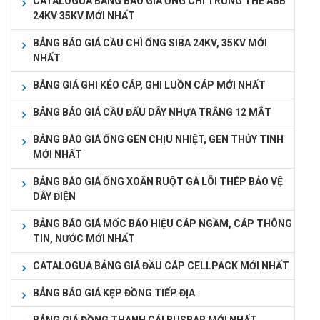
CATALOGUA BẢNG BÁO GIÁ ỐNG CHÌ TRUNG THẾ ABB
24KV 35KV MỚI NHẤT
BẢNG BÁO GIÁ CẦU CHÌ ỐNG SIBA 24KV, 35KV MỚI
NHẤT
BẢNG GIÁ GHI KÉO CÁP, GHI LUỒN CÁP MỚI NHẤT
BẢNG BÁO GIÁ CẦU ĐẤU DÂY NHỰA TRẮNG 12 MẮT
BẢNG BÁO GIÁ ỐNG GEN CHỊU NHIỆT, GEN THỦY TINH
MỚI NHẤT
BẢNG BÁO GIÁ ỐNG XOẮN RUỘT GÀ LÕI THÉP BẢO VỆ
DÂY ĐIỆN
BẢNG BÁO GIÁ MỐC BÁO HIỆU CÁP NGẦM, CÁP THÔNG
TIN, NƯỚC MỚI NHẤT
CATALOGUA BẢNG GIÁ ĐẦU CÁP CELLPACK MỚI NHẤT
BẢNG BÁO GIÁ KẸP ĐỒNG TIẾP ĐỊA