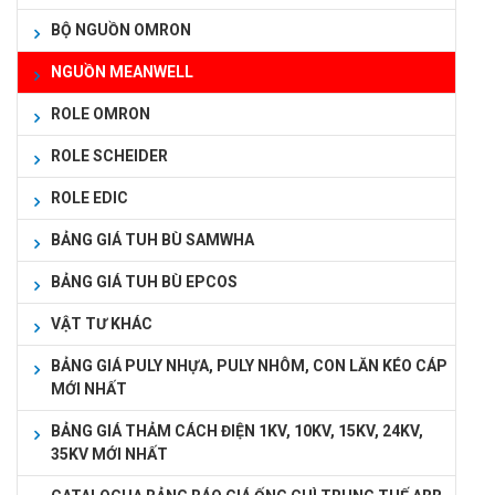
BỘ NGUỒN OMRON
NGUỒN MEANWELL
ROLE OMRON
ROLE SCHEIDER
ROLE EDIC
BẢNG GIÁ TUH BÙ SAMWHA
BẢNG GIÁ TUH BÙ EPCOS
VẬT TƯ KHÁC
BẢNG GIÁ PULY NHỰA, PULY NHÔM, CON LĂN KÉO CÁP
MỚI NHẤT
BẢNG GIÁ THẢM CÁCH ĐIỆN 1KV, 10KV, 15KV, 24KV,
35KV MỚI NHẤT