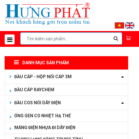
DANH MỤC SẢN PHẨM
ĐẦU CÁP - HỘP NỐI CÁP 3M
ĐẦU CÁP RAYCHEM
ĐẦU COS NỐI DÂY ĐIỆN
ỐNG GEN CO NHIỆT HẠ THẾ
MÁNG ĐIỆN NHỰA ĐI DÂY ĐIỆN