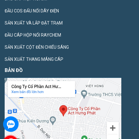
ĐẦU COS ĐẤU NỐI DÂY ĐIỆN
SẢN XUẤT VÀ LẮP ĐẶT TRẠM
ĐẦU CÁP HỘP NỐI RAYCHEM
SẢN XUẤT CỘT ĐÈN CHIẾU SÁNG
SẢN XUẤT THANG MÁNG CÁP
BẢN ĐỒ