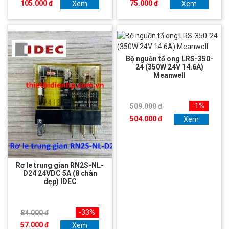
105.000 đ
75.000 đ
Xem
Xem
Bộ nguồn tổ ong LRS-350-
24 (350W 24V 14.6A)
Meanwell
-1%
509.000 đ
504.000 đ
Xem
Rơ le trung gian RN2S-NL-
D24 24VDC 5A (8 chân
dẹp) IDEC
-33%
84.000 đ
57.000 đ
Xem