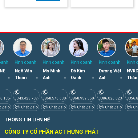
oanh
Kinh doanh
Kinh doanh
Kinh doanh
Kinh doanh
Kinh 
NE
Ngô Văn
Ms Minh
Đỗ Kim
Dương Việt
NVKD
Thơm
Anh
Oanh
Anh
Thắn
46.135
0343.423.707
0868.570.600
0868.959.350
0386.025.023
0356.
 Zalo
Chát Zalo
Chát Zalo
Chát Zalo
Chát Zalo
Chá
THÔNG TIN LIÊN HỆ
CÔNG TY CỔ PHẦN ACT HƯNG PHÁT