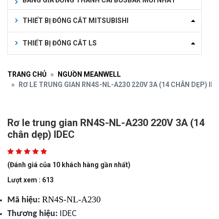
BẢNG GIÁ ĐỒNG THANH CÁI BUSBAR MỚI NHẤT
THIẾT BỊ ĐÓNG CẮT MITSUBISHI
THIẾT BỊ ĐÓNG CẮT LS
TRANG CHỦ
NGUỒN MEANWELL
RƠ LE TRUNG GIAN RN4S-NL-A230 220V 3A (14 CHÂN DẸP) ID
Rơ le trung gian RN4S-NL-A230 220V 3A (14
chân dẹp) IDEC
(Đánh giá của 10 khách hàng gần nhất)
Lượt xem : 613
RN4S-NL-A230
Mã hiệu:
Thương hiệu:
IDEC