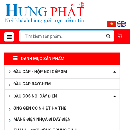
DANH MỤC SẢN PHẨM
ĐẦU CÁP - HỘP NỐI CÁP 3M
ĐẦU CÁP RAYCHEM
ĐẦU COS NỐI DÂY ĐIỆN
ỐNG GEN CO NHIỆT HẠ THẾ
MÁNG ĐIỆN NHỰA ĐI DÂY ĐIỆN