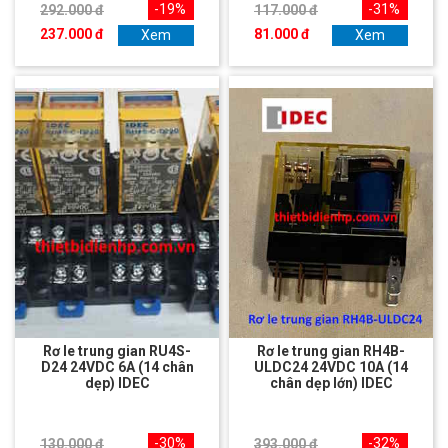
-19%
-31%
292.000 đ
117.000 đ
237.000 đ
81.000 đ
Xem
Xem
Rơ le trung gian RU4S-
Rơ le trung gian RH4B-
D24 24VDC 6A (14 chân
ULDC24 24VDC 10A (14
dẹp) IDEC
chân dẹp lớn) IDEC
-30%
-32%
130.000 đ
393.000 đ