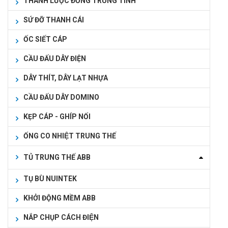
THANH LƯỢC ĐỒNG TRUNG TÍNH
SỨ ĐỠ THANH CÁI
ỐC SIẾT CÁP
CẦU ĐẤU DÂY ĐIỆN
DÂY THÍT, DÂY LẠT NHỰA
CẦU ĐẤU DÂY DOMINO
KẸP CÁP - GHÍP NỐI
ỐNG CO NHIỆT TRUNG THẾ
TỦ TRUNG THẾ ABB
TỤ BÙ NUINTEK
KHỞI ĐỘNG MỀM ABB
NẮP CHỤP CÁCH ĐIỆN