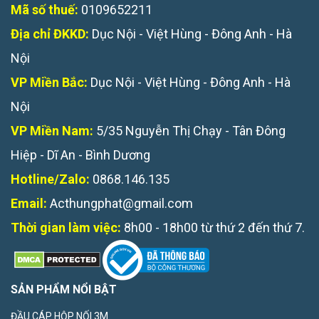
Mã số thuế:
0109652211
Địa chỉ ĐKKD:
Dục Nội - Việt Hùng - Đông Anh - Hà
Nội
VP Miền Bắc:
Dục Nội - Việt Hùng - Đông Anh - Hà
Nội
VP Miền Nam:
5/35 Nguyễn Thị Chạy - Tân Đông
Hiệp - Dĩ An - Bình Dương
Hotline/Zalo:
0868.146.135
Email:
Acthungphat@gmail.com
Thời gian làm việc:
8h00 - 18h00 từ thứ 2 đến thứ 7.
SẢN PHẨM NỔI BẬT
ĐẦU CÁP HỘP NỐI 3M