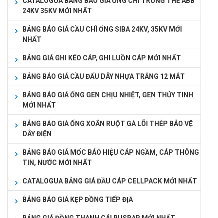
CATALOGUA BẢNG BÁO GIÁ ỐNG CHÌ TRUNG THẾ ABB
24KV 35KV MỚI NHẤT
BẢNG BÁO GIÁ CẦU CHÌ ỐNG SIBA 24KV, 35KV MỚI
NHẤT
BẢNG GIÁ GHI KÉO CÁP, GHI LUỒN CÁP MỚI NHẤT
BẢNG BÁO GIÁ CẦU ĐẤU DÂY NHỰA TRẮNG 12 MẮT
BẢNG BÁO GIÁ ỐNG GEN CHỊU NHIỆT, GEN THỦY TINH
MỚI NHẤT
BẢNG BÁO GIÁ ỐNG XOẮN RUỘT GÀ LÕI THÉP BẢO VỆ
DÂY ĐIỆN
BẢNG BÁO GIÁ MỐC BÁO HIỆU CÁP NGẦM, CÁP THÔNG
TIN, NƯỚC MỚI NHẤT
CATALOGUA BẢNG GIÁ ĐẦU CÁP CELLPACK MỚI NHẤT
BẢNG BÁO GIÁ KẸP ĐỒNG TIẾP ĐỊA