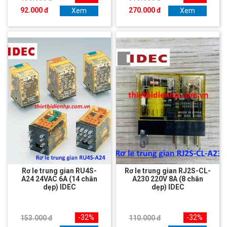
92.000 đ
270.000 đ
Xem
Xem
Rơ le trung gian RU4S-
Rơ le trung gian RJ2S-CL-
A24 24VAC 6A (14 chân
A230 220V 8A (8 chân
dẹp) IDEC
dẹp) IDEC
-32%
-32%
153.000 đ
110.000 đ