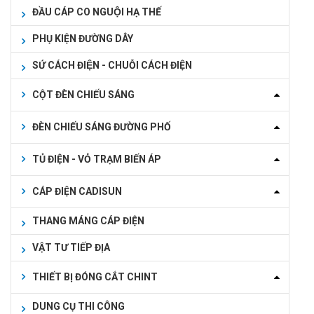
ĐẦU CÁP CO NGUỘI HẠ THẾ
PHỤ KIỆN ĐƯỜNG DÂY
SỨ CÁCH ĐIỆN - CHUỖI CÁCH ĐIỆN
CỘT ĐÈN CHIẾU SÁNG
ĐÈN CHIẾU SÁNG ĐƯỜNG PHỐ
TỦ ĐIỆN - VỎ TRẠM BIẾN ÁP
CÁP ĐIỆN CADISUN
THANG MÁNG CÁP ĐIỆN
VẬT TƯ TIẾP ĐỊA
THIẾT BỊ ĐÓNG CẮT CHINT
DUNG CỤ THI CÔNG