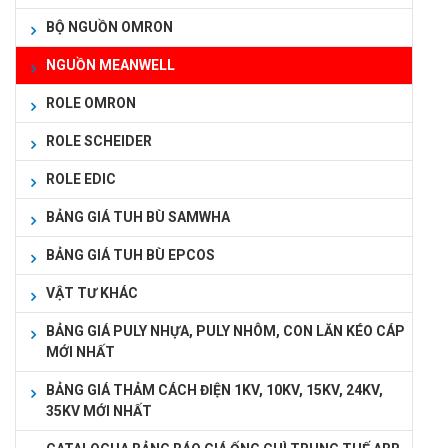
BỘ NGUỒN OMRON
NGUỒN MEANWELL
ROLE OMRON
ROLE SCHEIDER
ROLE EDIC
BẢNG GIÁ TUH BÙ SAMWHA
BẢNG GIÁ TUH BÙ EPCOS
VẬT TƯ KHÁC
BẢNG GIÁ PULY NHỰA, PULY NHÔM, CON LĂN KÉO CÁP
MỚI NHẤT
BẢNG GIÁ THẢM CÁCH ĐIỆN 1KV, 10KV, 15KV, 24KV,
35KV MỚI NHẤT