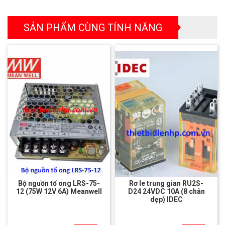
SẢN PHẨM CÙNG TÍNH NĂNG
Bộ nguồn tổ ong LRS-75-
Rơ le trung gian RU2S-
12 (75W 12V 6A) Meanwell
D24 24VDC 10A (8 chân
dẹp) IDEC