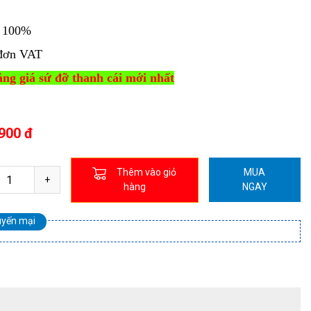
i 100%
đơn VAT
ng giá sứ đỡ thanh cái mới nhất
900 đ
Thêm vào giỏ
MUA
hàng
NGAY
uyến mại