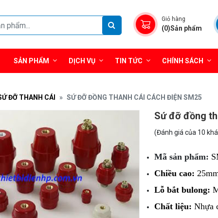
Giỏ hàng
(0)Sản phẩm
SẢN PHẨM
DỊCH VỤ
TIN TỨC
CHÍNH SÁCH
SỨ ĐỠ THANH CÁI
SỨ ĐỠ ĐỒNG THANH CÁI CÁCH ĐIỆN SM25
Sứ đỡ đồng th
(Đánh giá của 10 kh
Mã sản phẩm:
S
Chiều cao:
25m
Lỗ bắt bulong:
M
Chất liệu:
Nhựa c