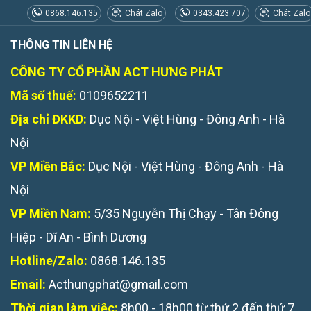
0868.146.135
Chát Zalo
0343.423.707
Chát Zalo
THÔNG TIN LIÊN HỆ
CÔNG TY CỔ PHẦN ACT HƯNG PHÁT
Mã số thuế:
0109652211
Địa chỉ ĐKKD:
Dục Nội - Việt Hùng - Đông Anh - Hà
Nội
VP Miền Bắc:
Dục Nội - Việt Hùng - Đông Anh - Hà
Nội
VP Miền Nam:
5/35 Nguyễn Thị Chạy - Tân Đông
Hiệp - Dĩ An - Bình Dương
Hotline/Zalo:
0868.146.135
Email:
Acthungphat@gmail.com
Thời gian làm việc:
8h00 - 18h00 từ thứ 2 đến thứ 7.