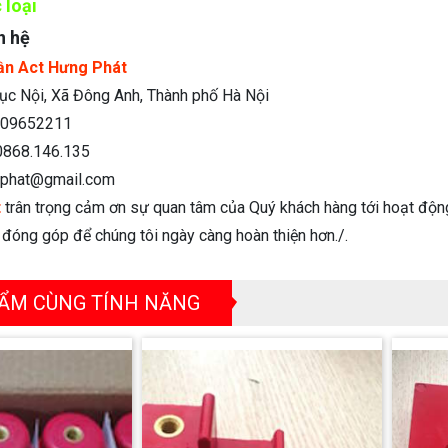
 loại
n hệ
ần Act Hưng Phát
c Nội, Xã Đông Anh, Thành phố Hà Nội
09652211
868.146.135
phat@gmail.com
t
trân trọng cảm ơn sự quan tâm của Quý khách hàng tới hoạt độn
n đóng góp để chúng tôi ngày càng hoàn thiện hơn./.
ẨM CÙNG TÍNH NĂNG