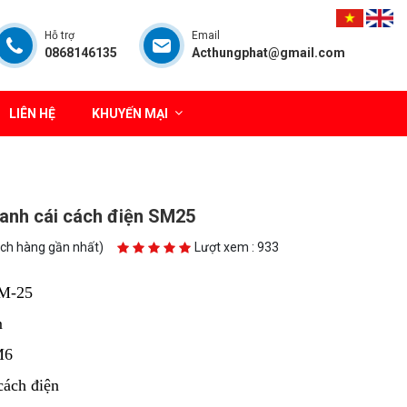
Hỗ trợ
Email
0868146135
Acthungphat@gmail.com
LIÊN HỆ
KHUYẾN MẠI
anh cái cách điện SM25
ách hàng gần nhất)
Lượt xem : 933
M-25
m
6
ách điện