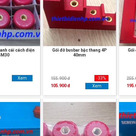
anh cái cách điện
Gối đỡ busbar bậc thang 4P
Gối
SM30
40mm
Xem
-33%
155.900 đ
255.
105.900 đ
195.
Xem