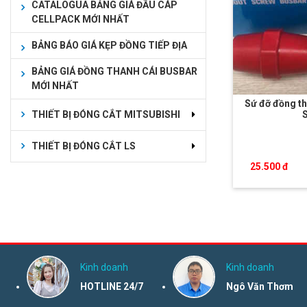
CATALOGUA BẢNG GIÁ ĐẦU CÁP
CELLPACK MỚI NHẤT
BẢNG BÁO GIÁ KẸP ĐỒNG TIẾP ĐỊA
BẢNG GIÁ ĐỒNG THANH CÁI BUSBAR
MỚI NHẤT
Sứ đỡ đồng th
THIẾT BỊ ĐÓNG CẮT MITSUBISHI
THIẾT BỊ ĐÓNG CẮT LS
25.500 đ
Kinh doanh
Kinh doanh
HOTLINE 24/7
Ngô Văn Thơm