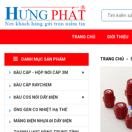
TRANG CHỦ
GIỚI THIỆU
TRANG CHỦ
DANH MỤC SẢN PHẨM
ĐẦU CÁP - HỘP NỐI CÁP 3M
ĐẦU CÁP RAYCHEM
ĐẦU COS NỐI DÂY ĐIỆN
ỐNG GEN CO NHIỆT HẠ THẾ
MÁNG ĐIỆN NHỰA ĐI DÂY ĐIỆN