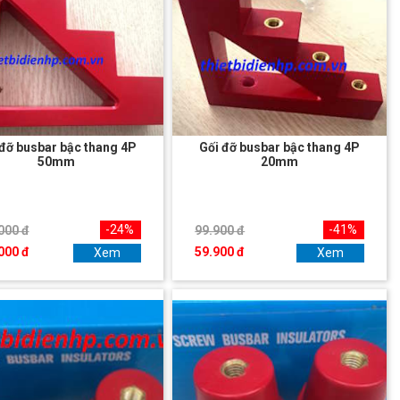
 đỡ busbar bậc thang 4P
Gối đỡ busbar bậc thang 4P
50mm
20mm
-24%
-41%
000 đ
99.900 đ
000 đ
59.900 đ
Xem
Xem