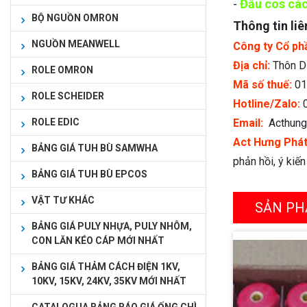
-
Đầu cos các
BỘ NGUỒN OMRON
Thông tin liê
NGUỒN MEANWELL
Công ty Cổ ph
Địa chỉ:
Thôn Dụ
ROLE OMRON
Mã số thuế:
01
ROLE SCHEIDER
Hotline/Zalo:
0
Email:
Acthung
ROLE EDIC
Act Hưng Phá
BẢNG GIÁ TUH BÙ SAMWHA
phản hồi, ý kiế
BẢNG GIÁ TUH BÙ EPCOS
VẬT TƯ KHÁC
SẢN PH
BẢNG GIÁ PULY NHỰA, PULY NHÔM,
CON LĂN KÉO CÁP MỚI NHẤT
BẢNG GIÁ THẢM CÁCH ĐIỆN 1KV,
10KV, 15KV, 24KV, 35KV MỚI NHẤT