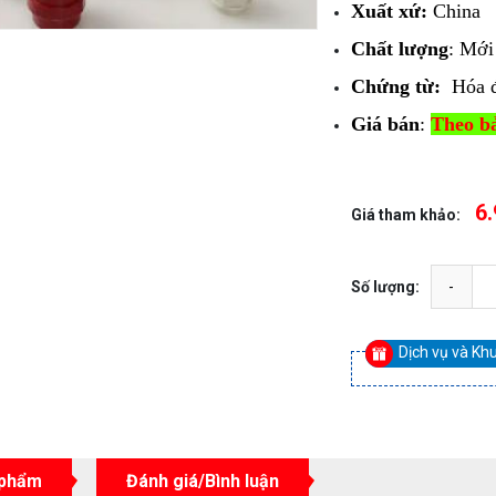
Xuất xứ:
China
Chất lượng
: Mớ
Chứng từ:
Hóa 
Giá bán
:
Theo bả
6.
Giá tham khảo:
Số lượng:
Dịch vụ và Kh
 phẩm
Đánh giá/Bình luận