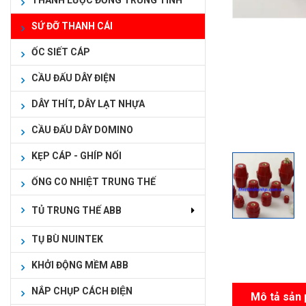
THANH LƯỢC ĐỒNG TRUNG TÍNH
SỨ ĐỠ THANH CÁI
ỐC SIẾT CÁP
CẦU ĐẤU DÂY ĐIỆN
DÂY THÍT, DÂY LẠT NHỰA
CẦU ĐẤU DÂY DOMINO
KẸP CÁP - GHÍP NỐI
ỐNG CO NHIỆT TRUNG THẾ
TỦ TRUNG THẾ ABB
TỤ BÙ NUINTEK
KHỞI ĐỘNG MỀM ABB
NẮP CHỤP CÁCH ĐIỆN
Mô tả sản