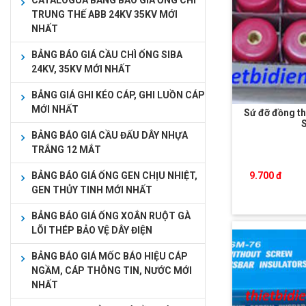
CATALOGUA BẢNG BÁO GIÁ ỐNG CHÌ
TRUNG THẾ ABB 24KV 35KV MỚI
NHẤT
BẢNG BÁO GIÁ CẦU CHÌ ỐNG SIBA
24KV, 35KV MỚI NHẤT
BẢNG GIÁ GHI KÉO CÁP, GHI LUỒN CÁP
MỚI NHẤT
Sứ đỡ đồng th
BẢNG BÁO GIÁ CẦU ĐẤU DÂY NHỰA
TRẮNG 12 MẮT
9.700 đ
BẢNG BÁO GIÁ ỐNG GEN CHỊU NHIỆT,
GEN THỦY TINH MỚI NHẤT
BẢNG BÁO GIÁ ỐNG XOẮN RUỘT GÀ
LÕI THÉP BẢO VỆ DÂY ĐIỆN
BẢNG BÁO GIÁ MỐC BÁO HIỆU CÁP
NGẦM, CÁP THÔNG TIN, NƯỚC MỚI
NHẤT