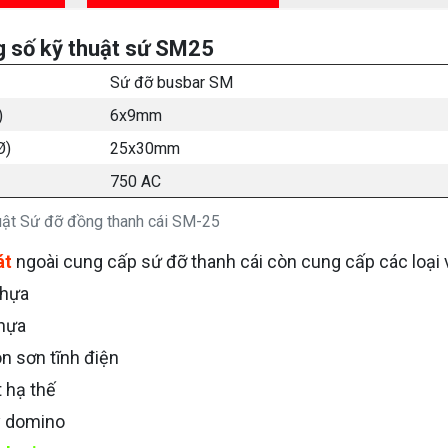
 số kỹ thuật sứ SM25
Sứ đỡ busbar SM
)
6x9mm
Ø)
25x30mm
750 AC
uật Sứ đỡ đồng thanh cái SM-25
át
ngoài cung cấp sứ đỡ thanh cái còn cung cấp các loại v
nhựa
nhựa
ôn sơn tĩnh điện
t hạ thế
y domino