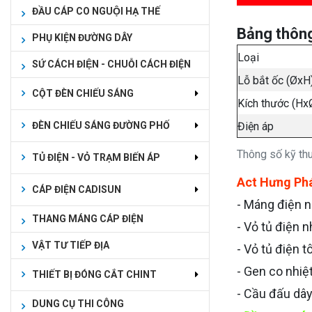
ĐẦU CÁP CO NGUỘI HẠ THẾ
Bảng thông
PHỤ KIỆN ĐƯỜNG DÂY
Loại
SỨ CÁCH ĐIỆN - CHUỖI CÁCH ĐIỆN
Lỗ bắt ốc (ØxH
CỘT ĐÈN CHIẾU SÁNG
Kích thước (Hx
Điện áp
ĐÈN CHIẾU SÁNG ĐƯỜNG PHỐ
Thông số kỹ th
TỦ ĐIỆN - VỎ TRẠM BIẾN ÁP
Act Hưng Ph
CÁP ĐIỆN CADISUN
- Máng điện 
THANG MÁNG CÁP ĐIỆN
- Vỏ tủ điện 
VẬT TƯ TIẾP ĐỊA
- Vỏ tủ điện t
- Gen co nhiệ
THIẾT BỊ ĐÓNG CẮT CHINT
- Cầu đấu dâ
DUNG CỤ THI CÔNG