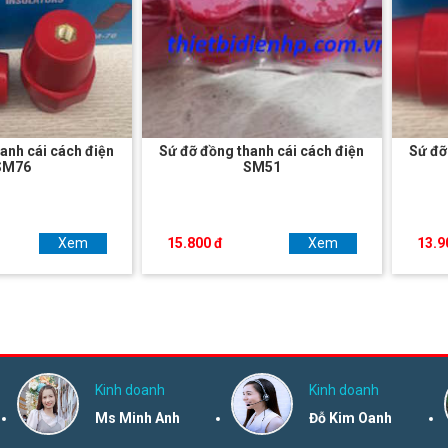
anh cái cách điện
Sứ đỡ đồng thanh cái cách điện
Sứ đỡ
SM76
SM51
Xem
15.800 đ
Xem
13.9
Kinh doanh
Kinh doanh
Ms Minh Anh
Đỗ Kim Oanh