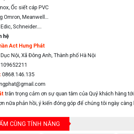
 Inox, Ốc siết cáp PVC
g Omron, Meanwell...
Edic, Schneider....
n hệ
hần Act Hưng Phát
Dục Nội, Xã Đông Anh, Thành phố Hà Nội
0109652211
:
0868.146.135
ngphat@gmail.com
át
trân trọng cảm ơn sự quan tâm của Quý khách hàng tới
n nữa phản hồi, ý kiến đóng góp để chúng tôi ngày càng 
ẨM CÙNG TÍNH NĂNG