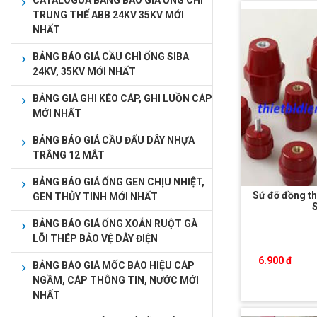
CATALOGUA BẢNG BÁO GIÁ ỐNG CHÌ
TRUNG THẾ ABB 24KV 35KV MỚI
NHẤT
BẢNG BÁO GIÁ CẦU CHÌ ỐNG SIBA
24KV, 35KV MỚI NHẤT
BẢNG GIÁ GHI KÉO CÁP, GHI LUỒN CÁP
MỚI NHẤT
BẢNG BÁO GIÁ CẦU ĐẤU DÂY NHỰA
TRẮNG 12 MẮT
BẢNG BÁO GIÁ ỐNG GEN CHỊU NHIỆT,
Sứ đỡ đồng th
GEN THỦY TINH MỚI NHẤT
BẢNG BÁO GIÁ ỐNG XOẮN RUỘT GÀ
LÕI THÉP BẢO VỆ DÂY ĐIỆN
6.900 đ
BẢNG BÁO GIÁ MỐC BÁO HIỆU CÁP
NGẦM, CÁP THÔNG TIN, NƯỚC MỚI
NHẤT