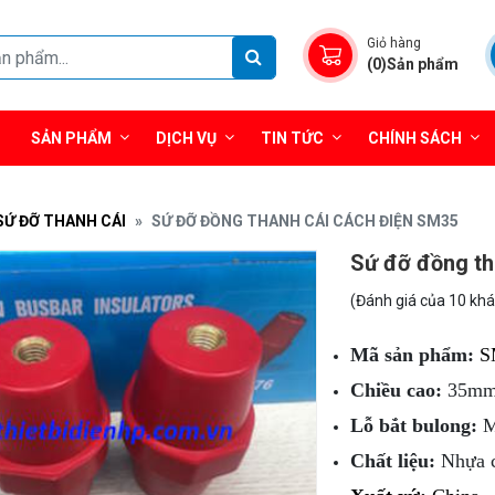
Giỏ hàng
(0)Sản phẩm
SẢN PHẨM
DỊCH VỤ
TIN TỨC
CHÍNH SÁCH
SỨ ĐỠ THANH CÁI
SỨ ĐỠ ĐỒNG THANH CÁI CÁCH ĐIỆN SM35
Sứ đỡ đồng th
(Đánh giá của 10 kh
Mã sản phẩm:
S
Chiều cao:
35m
Lỗ bắt bulong:
M
Chất liệu:
Nhựa c