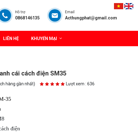
Hỗ trợ
Email
0868146135
Acthungphat@gmail.com
LIÊN HỆ
KHUYẾN MẠI
anh cái cách điện SM35
ách hàng gần nhất)
Lượt xem : 636
M-35
m
8
ách điện