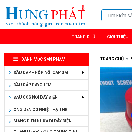
TRANG CHỦ
GIỚI THIỆU
TRANG CHỦ
DANH MỤC SẢN PHẨM
ĐẦU CÁP - HỘP NỐI CÁP 3M
ĐẦU CÁP RAYCHEM
ĐẦU COS NỐI DÂY ĐIỆN
ỐNG GEN CO NHIỆT HẠ THẾ
MÁNG ĐIỆN NHỰA ĐI DÂY ĐIỆN