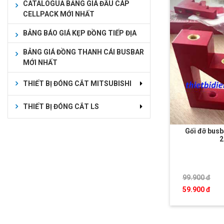
CATALOGUA BẢNG GIÁ ĐẦU CÁP
CELLPACK MỚI NHẤT
BẢNG BÁO GIÁ KẸP ĐỒNG TIẾP ĐỊA
BẢNG GIÁ ĐỒNG THANH CÁI BUSBAR
MỚI NHẤT
THIẾT BỊ ĐÓNG CẮT MITSUBISHI
THIẾT BỊ ĐÓNG CẮT LS
Gối đỡ busb
99.900 đ
59.900 đ