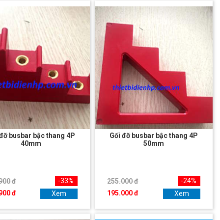
 đỡ busbar bậc thang 4P
Gối đỡ busbar bậc thang 4P
40mm
50mm
-33%
-24%
900 đ
255.000 đ
900 đ
195.000 đ
Xem
Xem