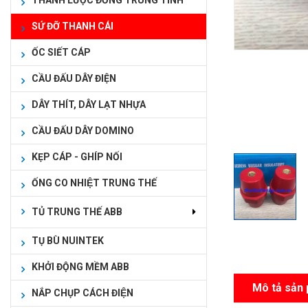
THANH LƯỢC ĐỒNG TRUNG TÍNH
SỨ ĐỠ THANH CÁI
ỐC SIẾT CÁP
CẦU ĐẤU DÂY ĐIỆN
DÂY THÍT, DÂY LẠT NHỰA
CẦU ĐẤU DÂY DOMINO
KẸP CÁP - GHÍP NỐI
ỐNG CO NHIỆT TRUNG THẾ
TỦ TRUNG THẾ ABB
TỤ BÙ NUINTEK
KHỞI ĐỘNG MỀM ABB
Mô tả sản
NẮP CHỤP CÁCH ĐIỆN