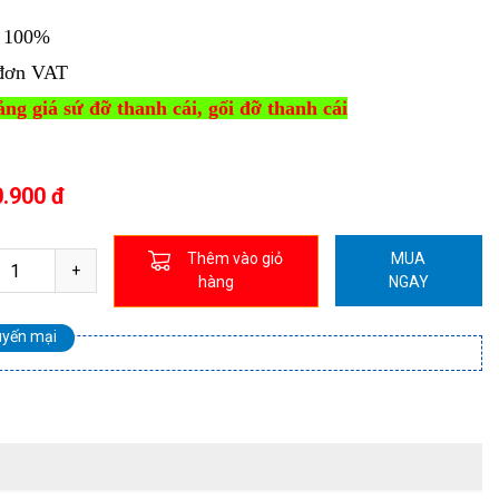
i 100%
đơn VAT
ng giá sứ đỡ thanh cái, gối đỡ thanh cái
0.900 đ
Thêm vào giỏ
MUA
hàng
NGAY
uyến mại