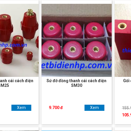
anh cái cách điện
Sứ đỡ đồng thanh cái cách điện
Gối
SM25
SM30
Xem
9.700 đ
Xem
155.
105.