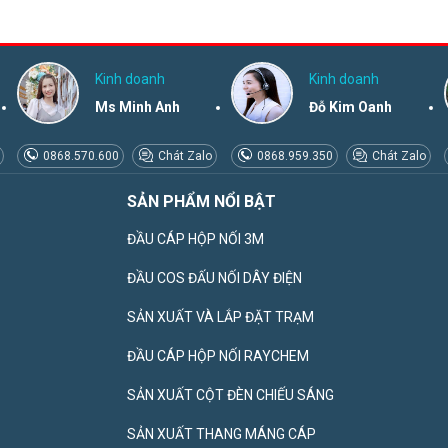
Kinh doanh
Kinh doanh
Ms Minh Anh
Đỗ Kim Oanh
0868.570.600
Chát Zalo
0868.959.350
Chát Zalo
SẢN PHẨM NỔI BẬT
ĐẦU CÁP HỘP NỐI 3M
ĐẦU COS ĐẤU NỐI DÂY ĐIỆN
SẢN XUẤT VÀ LẮP ĐẶT TRẠM
ĐẦU CÁP HỘP NỐI RAYCHEM
SẢN XUẤT CỘT ĐÈN CHIẾU SÁNG
SẢN XUẤT THANG MÁNG CÁP