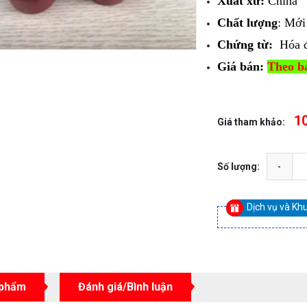
Xuất xứ:
China
Chất lượng
: Mớ
Chứng từ:
Hóa 
Giá bán:
Theo bả
1
Giá tham khảo:
Số lượng:
Dịch vụ và Kh
 phẩm
Đánh giá/Bình luận