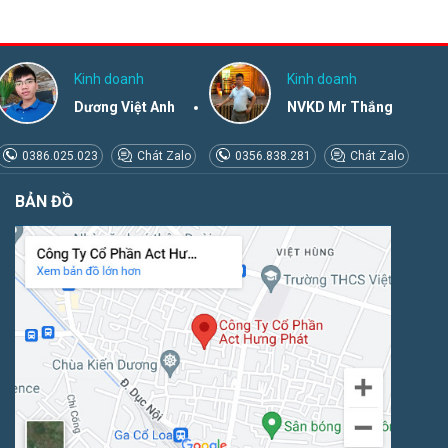
Kinh doanh
Kinh doanh
Dương Việt Anh
NVKD Mr Thắng
0386.025.023
Chát Zalo
0356.838.281
Chát Zalo
BẢN ĐỒ