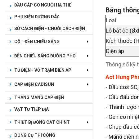
ĐẦU CÁP CO NGUỘI HẠ THẾ
Bảng thông
PHỤ KIỆN ĐƯỜNG DÂY
Loại
SỨ CÁCH ĐIỆN - CHUỖI CÁCH ĐIỆN
Lỗ bắt ốc (Øx
Kích thước (
CỘT ĐÈN CHIẾU SÁNG
Điện áp
ĐÈN CHIẾU SÁNG ĐƯỜNG PHỐ
Thông số kỹ 
TỦ ĐIỆN - VỎ TRẠM BIẾN ÁP
Act Hưng Ph
CÁP ĐIỆN CADISUN
- Đầu cos SC,
- Cầu đấu dom
THANG MÁNG CÁP ĐIỆN
- Thanh lược
VẬT TƯ TIẾP ĐỊA
- Gen co nhiệ
THIẾT BỊ ĐÓNG CẮT CHINT
- Chụp đầu có
DUNG CỤ THI CÔNG
- Máng điện 