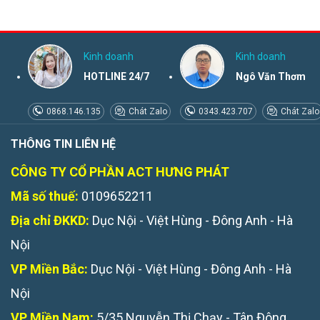
Kinh doanh
Kinh doanh
HOTLINE 24/7
Ngô Văn Thơm
0868.146.135
Chát Zalo
0343.423.707
Chát Zalo
THÔNG TIN LIÊN HỆ
CÔNG TY CỔ PHẦN ACT HƯNG PHÁT
Mã số thuế:
0109652211
Địa chỉ ĐKKD:
Dục Nội - Việt Hùng - Đông Anh - Hà
Nội
VP Miền Bắc:
Dục Nội - Việt Hùng - Đông Anh - Hà
Nội
VP Miền Nam:
5/35 Nguyễn Thị Chạy - Tân Đông