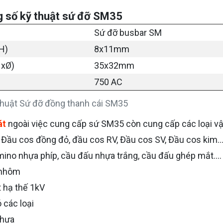
 số kỹ thuật sứ đỡ SM35
Sứ đỡ busbar SM
H)
8x11mm
HxØ)
35x32mm
750 AC
thuật Sứ đỡ đồng thanh cái SM35
át
ngoài việc cung cấp sứ SM35 còn cung cấp các loại vật
 Đầu cos đồng đỏ, đầu cos RV, Đầu cos SV, Đầu cos kim...
ino nhựa phíp, cầu đấu nhựa trắng, cầu đấu ghép mắt....
 nhôm
t hạ thế 1kV
 các loại
nhựa