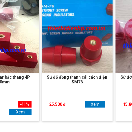
ar bậc thang 4P
Sứ đỡ đồng thanh cái cách điện
Sứ đỡ
20mm
SM76
-41%
25.500 đ
Xem
15.8
Xem