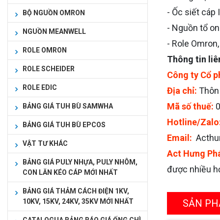
- Ốc siết cáp
BỘ NGUỒN OMRON
- Nguồn tổ on
NGUỒN MEANWELL
- Role Omron, 
ROLE OMRON
Thông tin liê
ROLE SCHEIDER
Công ty Cổ p
ROLE EDIC
Địa chỉ:
Thôn 
Mã số thuế:
BẢNG GIÁ TUH BÙ SAMWHA
Hotline/Zalo
BẢNG GIÁ TUH BÙ EPCOS
Email:
Acthu
VẬT TƯ KHÁC
Act Hưng Ph
BẢNG GIÁ PULY NHỰA, PULY NHÔM,
được nhiều hơ
CON LĂN KÉO CÁP MỚI NHẤT
BẢNG GIÁ THẢM CÁCH ĐIỆN 1KV,
SẢN PH
10KV, 15KV, 24KV, 35KV MỚI NHẤT