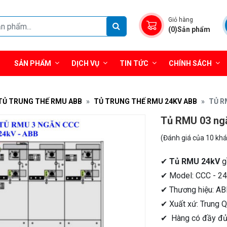
Giỏ hàng
(0)Sản phẩm
SẢN PHẨM
DỊCH VỤ
TIN TỨC
CHÍNH SÁCH
TỦ TRUNG THẾ RMU ABB
TỦ TRUNG THẾ RMU 24KV ABB
TỦ R
Tủ RMU 03 ng
(Đánh giá của 10 kh
✔
Tủ RMU 24kV
g
✔ Model: CCC - 2
✔ Thương hiệu: AB
✔ Xuất xứ: Trung Q
✔ Hàng có đầy đủ 