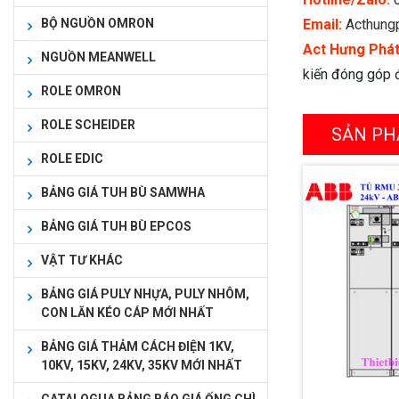
BỘ NGUỒN OMRON
Email:
Acthung
Act Hưng Phá
NGUỒN MEANWELL
kiến đóng góp đ
ROLE OMRON
ROLE SCHEIDER
SẢN PH
ROLE EDIC
BẢNG GIÁ TUH BÙ SAMWHA
BẢNG GIÁ TUH BÙ EPCOS
VẬT TƯ KHÁC
BẢNG GIÁ PULY NHỰA, PULY NHÔM,
CON LĂN KÉO CÁP MỚI NHẤT
BẢNG GIÁ THẢM CÁCH ĐIỆN 1KV,
10KV, 15KV, 24KV, 35KV MỚI NHẤT