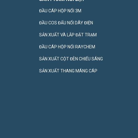
ĐẦU CÁP HỘP NỐI 3M
ĐẦU COS ĐẤU NỐI DÂY ĐIỆN
SẢN XUẤT VÀ LẮP ĐẶT TRẠM
ĐẦU CÁP HỘP NỐI RAYCHEM
SẢN XUẤT CỘT ĐÈN CHIẾU SÁNG
SẢN XUẤT THANG MÁNG CÁP