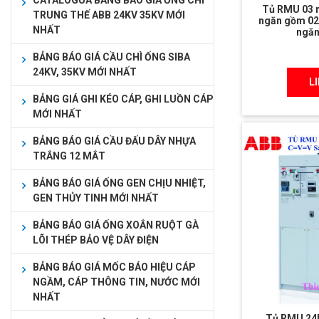
CATALOGUA BẢNG BÁO GIÁ ỐNG CHÌ
Tủ RMU 03 
TRUNG THẾ ABB 24KV 35KV MỚI
ngăn gồm 02
NHẤT
ngăn
BẢNG BÁO GIÁ CẦU CHÌ ỐNG SIBA
24KV, 35KV MỚI NHẤT
L
BẢNG GIÁ GHI KÉO CÁP, GHI LUỒN CÁP
MỚI NHẤT
BẢNG BÁO GIÁ CẦU ĐẤU DÂY NHỰA
TRẮNG 12 MẮT
BẢNG BÁO GIÁ ỐNG GEN CHỊU NHIỆT,
GEN THỦY TINH MỚI NHẤT
BẢNG BÁO GIÁ ỐNG XOẮN RUỘT GÀ
LÕI THÉP BẢO VỆ DÂY ĐIỆN
BẢNG BÁO GIÁ MỐC BÁO HIỆU CÁP
NGẦM, CÁP THÔNG TIN, NƯỚC MỚI
NHẤT
Tủ RMU 24k