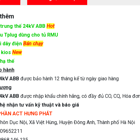
 thêm
 trung thế 24kV ABB
Hot
ầu Tplug dùng cho tủ RMU
i dây điện
Bán chạy
 kios
New
 hạ thế
o hành
24kV ABB
được bảo hành 12 tháng kể từ ngày giao hàng
lượng
24kV ABB
được nhập khẩu chính hãng, có đầy đủ CO, CQ, Hóa đơ
 hệ nhận tư vấn kỹ thuật và báo giá
PHẦN ACT HƯNG PHÁT
hôn Dục Nội, Xã Việt Hùng, Huyện Đông Anh, Thành phố Hà Nội
09652211
868.146.135