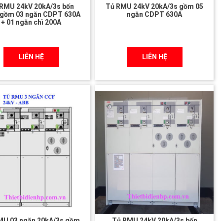
RMU 24kV 20kA/3s bốn
Tủ RMU 24kV 20kA/3s gồm 05
 gồm 03 ngăn CDPT 630A
ngăn CDPT 630A
+ 01 ngăn chì 200A
LIÊN HỆ
LIÊN HỆ
MU 03 ngăn 20kA/3s gồm
Tủ RMU 24kV 20kA/3s bốn