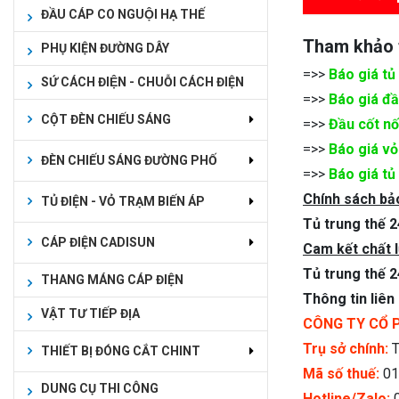
ĐẦU CÁP CO NGUỘI HẠ THẾ
Tham khảo
PHỤ KIỆN ĐƯỜNG DÂY
=>>
Báo giá tủ
SỨ CÁCH ĐIỆN - CHUỖI CÁCH ĐIỆN
=>>
Báo giá đ
CỘT ĐÈN CHIẾU SÁNG
=>>
Đầu cốt nố
=>>
Báo giá vỏ
ĐÈN CHIẾU SÁNG ĐƯỜNG PHỐ
=>>
Báo giá tủ
Chính sách bả
TỦ ĐIỆN - VỎ TRẠM BIẾN ÁP
Tủ trung thế 
CÁP ĐIỆN CADISUN
Cam kết chất 
Tủ trung thế 
THANG MÁNG CÁP ĐIỆN
Thông tin liên
VẬT TƯ TIẾP ĐỊA
CÔNG TY CỔ 
Trụ sở chính:
T
THIẾT BỊ ĐÓNG CẮT CHINT
Mã số thuế:
01
DUNG CỤ THI CÔNG
Hotline/Zalo:
0