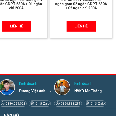
găn CDPT 630A + 01 ngăn
ngăn gồm 02 ngăn CDPT 630A
chì 200A
+ 02 ngăn chì 200A
LIÊN HỆ
LIÊN HỆ
Kinh doanh
Kinh doanh
Dương Việt Anh
NVKD Mr Thắng
0386.025.023
Chát Zalo
0356.838.281
Chát Zalo
BẢN ĐỒ