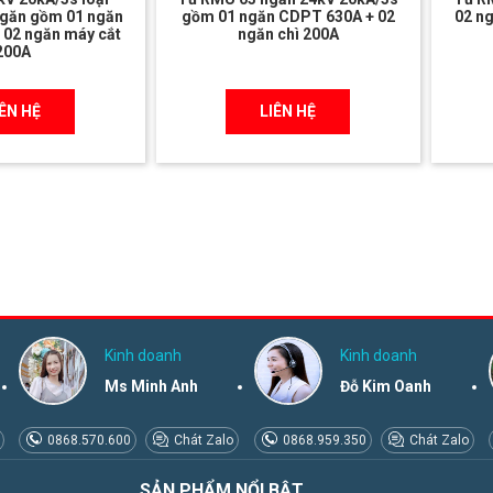
ngăn gồm 01 ngăn
gồm 01 ngăn CDPT 630A + 02
02 n
 02 ngăn máy cắt
ngăn chì 200A
200A
IÊN HỆ
LIÊN HỆ
Kinh doanh
Kinh doanh
Ms Minh Anh
Đỗ Kim Oanh
0868.570.600
Chát Zalo
0868.959.350
Chát Zalo
SẢN PHẨM NỔI BẬT