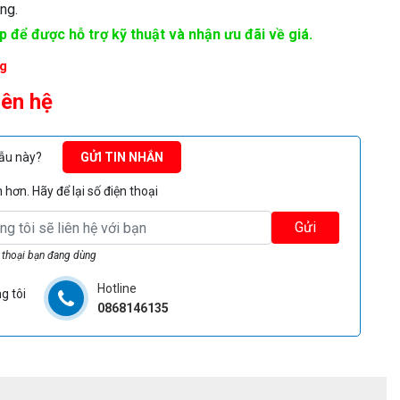
ng.
ếp để được hỗ trợ kỹ thuật và nhận ưu đãi về giá.
g
iên hệ
mẫu này?
GỬI TIN NHẮN
hơn. Hãy để lại số điện thoại
Gửi
 thoại bạn đang dùng
Hotline
g tôi
0868146135