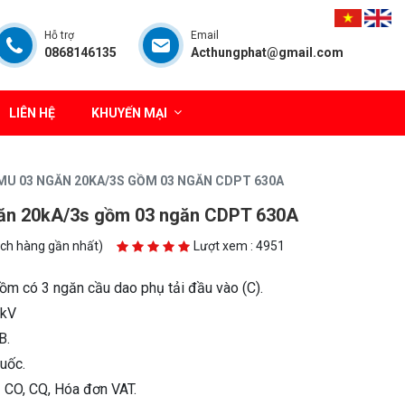
Hỗ trợ
Email
0868146135
Acthungphat@gmail.com
LIÊN HỆ
KHUYẾN MẠI
MU 03 NGĂN 20KA/3S GỒM 03 NGĂN CDPT 630A
ăn 20kA/3s gồm 03 ngăn CDPT 630A
ách hàng gần nhất)
Lượt xem : 4951
ồm có 3 ngăn cầu dao phụ tải đầu vào (C).
4kV
B.
uốc.
CO, CQ, Hóa đơn VAT.