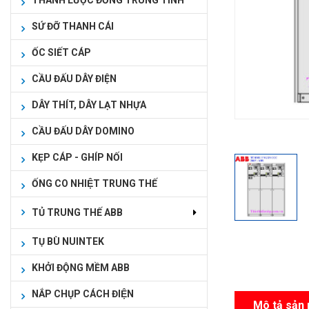
THANH LƯỢC ĐỒNG TRUNG TÍNH
SỨ ĐỠ THANH CÁI
ỐC SIẾT CÁP
CẦU ĐẤU DÂY ĐIỆN
DÂY THÍT, DÂY LẠT NHỰA
CẦU ĐẤU DÂY DOMINO
KẸP CÁP - GHÍP NỐI
ỐNG CO NHIỆT TRUNG THẾ
TỦ TRUNG THẾ ABB
TỤ BÙ NUINTEK
KHỞI ĐỘNG MỀM ABB
NẮP CHỤP CÁCH ĐIỆN
Mô tả sản