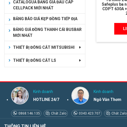
CATALOGUA BẢNG GIÁ ĐẦU CÁP
Safeplus ba 
CELLPACK MỚI NHẤT
CDPT 630A +
BẢNG BÁO GIÁ KẸP ĐỒNG TIẾP ĐỊA
L
BẢNG GIÁ ĐỒNG THANH CÁI BUSBAR
MỚI NHẤT
THIẾT BỊ ĐÓNG CẮT MITSUBISHI
THIẾT BỊ ĐÓNG CẮT LS
Kinh doanh
Kinh doanh
HOTLINE 24/7
Ngô Văn Thơm
0868.146.135
Chát Zalo
0343.423.707
Chát Zalo
THÔNG TIN LIÊN HỆ