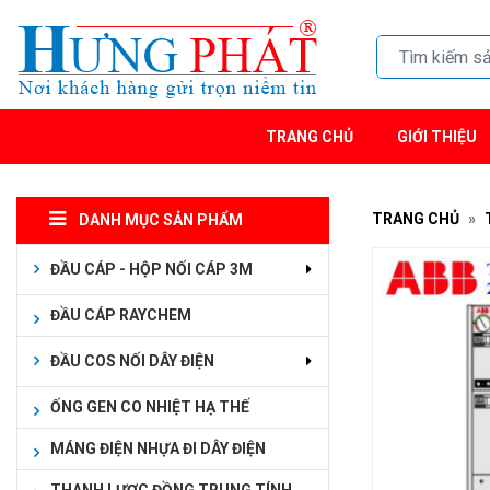
TRANG CHỦ
GIỚI THIỆU
TRANG CHỦ
DANH MỤC SẢN PHẨM
ĐẦU CÁP - HỘP NỐI CÁP 3M
ĐẦU CÁP RAYCHEM
ĐẦU COS NỐI DÂY ĐIỆN
ỐNG GEN CO NHIỆT HẠ THẾ
MÁNG ĐIỆN NHỰA ĐI DÂY ĐIỆN