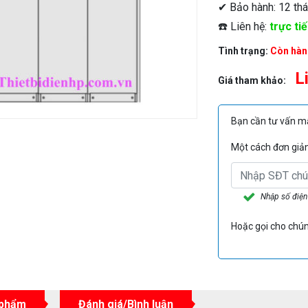
✔ Bảo hành: 12 thá
☎️ Liên hệ:
trực ti
Tình trạng:
Còn hàn
L
Giá tham khảo:
Bạn cần tư vấn 
Một cách đơn giản 
Nhập số điện
Hoặc gọi cho chún
 phẩm
Đánh giá/Bình luận