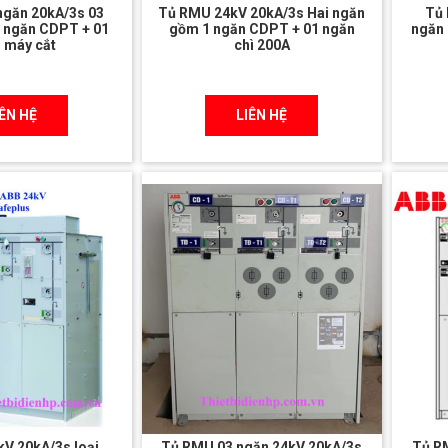
ngăn 20kA/3s 03
Tủ RMU 24kV 20kA/3s Hai ngăn
Tủ 
 ngăn CDPT + 01
gồm 1 ngăn CDPT + 01 ngăn
ngăn
 máy cắt
chì 200A
IÊN HỆ
LIÊN HỆ
V 20kA/3s loại
Tủ RMU 03 ngăn 24kV 20kA/3s
Tủ R