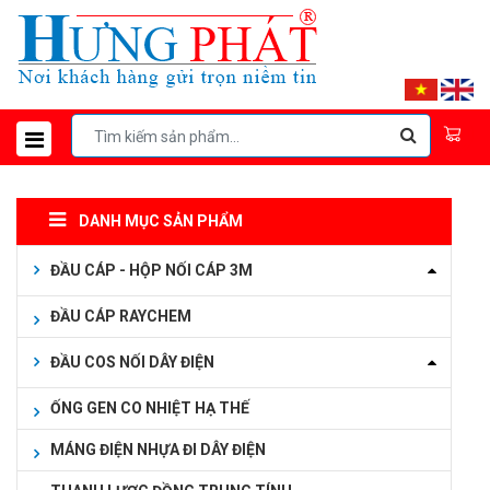
DANH MỤC SẢN PHẨM
ĐẦU CÁP - HỘP NỐI CÁP 3M
ĐẦU CÁP RAYCHEM
ĐẦU COS NỐI DÂY ĐIỆN
ỐNG GEN CO NHIỆT HẠ THẾ
MÁNG ĐIỆN NHỰA ĐI DÂY ĐIỆN