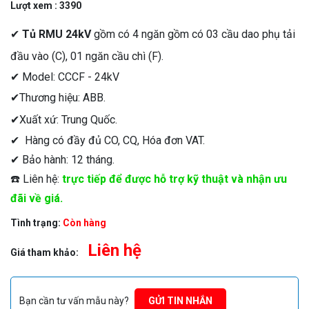
Lượt xem : 3390
✔
Tủ RMU 24kV
gồm có 4 ngăn gồm có 03 cầu dao phụ tải
đầu vào (C), 01 ngăn cầu chì (F).
✔ Model: CCCF - 24kV
✔Thương hiệu: ABB.
✔Xuất xứ: Trung Quốc.
✔ Hàng có đầy đủ CO, CQ, Hóa đơn VAT.
✔ Bảo hành: 12 tháng.
☎️ Liên hệ:
trực tiếp để được hỗ trợ kỹ thuật và nhận ưu
đãi về giá.
Tình trạng:
Còn hàng
Liên hệ
Giá tham khảo:
Bạn cần tư vấn mẫu này?
GỬI TIN NHẮN