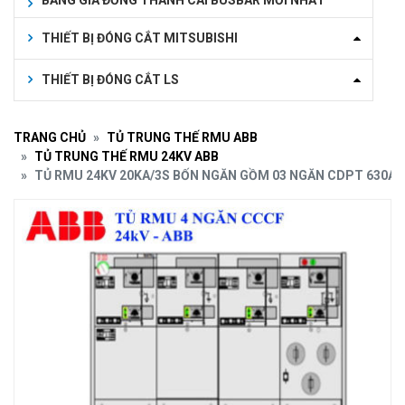
BẢNG GIÁ ĐỒNG THANH CÁI BUSBAR MỚI NHẤT
THIẾT BỊ ĐÓNG CẮT MITSUBISHI
THIẾT BỊ ĐÓNG CẮT LS
TRANG CHỦ
TỦ TRUNG THẾ RMU ABB
TỦ TRUNG THẾ RMU 24KV ABB
TỦ RMU 24KV 20KA/3S BỐN NGĂN GỒM 03 NGĂN CDPT 630A +