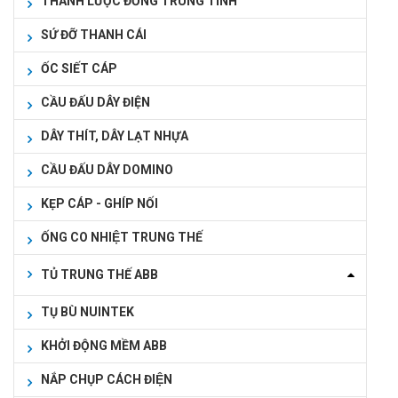
THANH LƯỢC ĐỒNG TRUNG TÍNH
SỨ ĐỠ THANH CÁI
ỐC SIẾT CÁP
CẦU ĐẤU DÂY ĐIỆN
DÂY THÍT, DÂY LẠT NHỰA
CẦU ĐẤU DÂY DOMINO
KẸP CÁP - GHÍP NỐI
ỐNG CO NHIỆT TRUNG THẾ
TỦ TRUNG THẾ ABB
TỤ BÙ NUINTEK
KHỞI ĐỘNG MỀM ABB
NẮP CHỤP CÁCH ĐIỆN