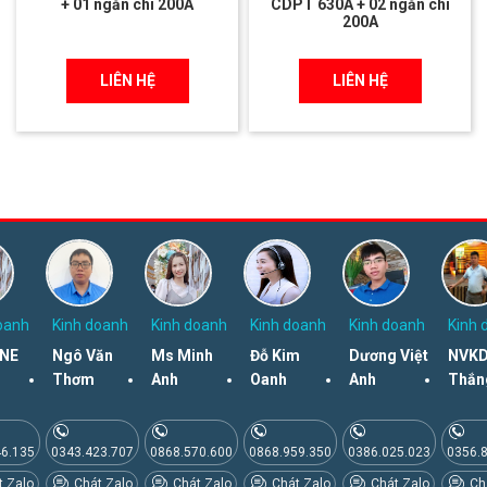
+ 01 ngăn chì 200A
CDPT 630A + 02 ngăn chì
200A
LIÊN HỆ
LIÊN HỆ
oanh
Kinh doanh
Kinh doanh
Kinh doanh
Kinh doanh
Kinh 
NE
Ngô Văn
Ms Minh
Đỗ Kim
Dương Việt
NVKD
Thơm
Anh
Oanh
Anh
Thắn
46.135
0343.423.707
0868.570.600
0868.959.350
0386.025.023
0356.
 Zalo
Chát Zalo
Chát Zalo
Chát Zalo
Chát Zalo
Chá