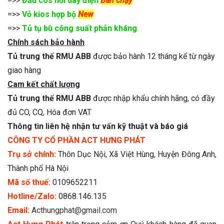
=>>
Đầu cos nối dây điện
Bán chạy
=>>
Vỏ kios hợp bộ
New
=>>
Tủ tụ bù công suất phản kháng
Chính sách bảo hành
Tủ trung thế RMU ABB
được bảo hành 12 tháng kể từ ngày
giao hàng
Cam kết chất lượng
Tủ trung thế RMU ABB
được nhập khẩu chính hãng, có đầy
đủ CO, CQ, Hóa đơn VAT
Thông tin liên hệ nhận tư vấn kỹ thuật và báo giá
CÔNG TY CỔ PHẦN ACT HƯNG PHÁT
Trụ sở chính:
Thôn Dục Nội, Xã Việt Hùng, Huyện Đông Anh,
Thành phố Hà Nội
Mã số thuế:
0109652211
Hotline/Zalo:
0868.146.135
Email:
Acthungphat@gmail.com