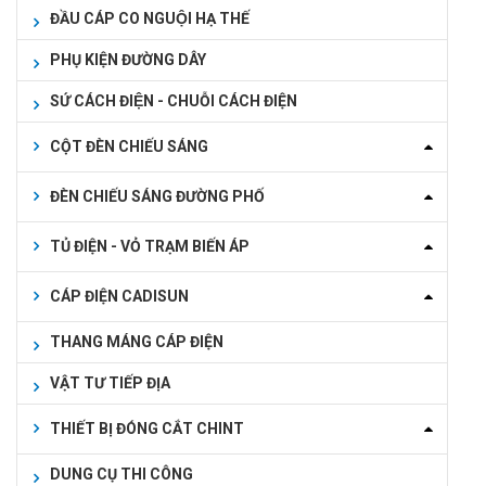
ĐẦU CÁP CO NGUỘI HẠ THẾ
PHỤ KIỆN ĐƯỜNG DÂY
SỨ CÁCH ĐIỆN - CHUỖI CÁCH ĐIỆN
CỘT ĐÈN CHIẾU SÁNG
ĐÈN CHIẾU SÁNG ĐƯỜNG PHỐ
TỦ ĐIỆN - VỎ TRẠM BIẾN ÁP
CÁP ĐIỆN CADISUN
THANG MÁNG CÁP ĐIỆN
VẬT TƯ TIẾP ĐỊA
THIẾT BỊ ĐÓNG CẮT CHINT
DUNG CỤ THI CÔNG