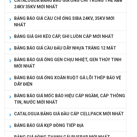
CATALOGUA BẢNG BÁO GIÁ ỐNG CHÌ TRUNG THẾ ABB
24KV 35KV MỚI NHẤT
BẢNG BÁO GIÁ CẦU CHÌ ỐNG SIBA 24KV, 35KV MỚI
NHẤT
BẢNG GIÁ GHI KÉO CÁP, GHI LUỒN CÁP MỚI NHẤT
BẢNG BÁO GIÁ CẦU ĐẤU DÂY NHỰA TRẮNG 12 MẮT
BẢNG BÁO GIÁ ỐNG GEN CHỊU NHIỆT, GEN THỦY TINH
MỚI NHẤT
BẢNG BÁO GIÁ ỐNG XOẮN RUỘT GÀ LÕI THÉP BẢO VỆ
DÂY ĐIỆN
BẢNG BÁO GIÁ MỐC BÁO HIỆU CÁP NGẦM, CÁP THÔNG
TIN, NƯỚC MỚI NHẤT
CATALOGUA BẢNG GIÁ ĐẦU CÁP CELLPACK MỚI NHẤT
BẢNG BÁO GIÁ KẸP ĐỒNG TIẾP ĐỊA