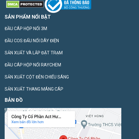
SẢN PHẨM NỔI BẬT
ĐẦU CÁP HỘP NỐI 3M
ĐẦU COS ĐẤU NỐI DÂY ĐIỆN
SẢN XUẤT VÀ LẮP ĐẶT TRẠM
ĐẦU CÁP HỘP NỐI RAYCHEM
SẢN XUẤT CỘT ĐÈN CHIẾU SÁNG
SẢN XUẤT THANG MÁNG CÁP
BẢN ĐỒ