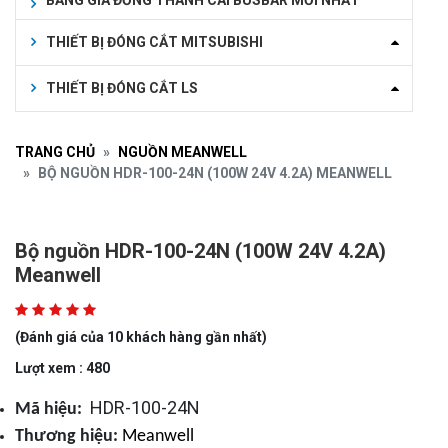
BẢNG GIÁ ĐỒNG THANH CÁI BUSBAR MỚI NHẤT
THIẾT BỊ ĐÓNG CẮT MITSUBISHI
THIẾT BỊ ĐÓNG CẮT LS
TRANG CHỦ
NGUỒN MEANWELL
BỘ NGUỒN HDR-100-24N (100W 24V 4.2A) MEANWELL
Bộ nguồn HDR-100-24N (100W 24V 4.2A)
Meanwell
(Đánh giá của 10 khách hàng gần nhất)
Lượt xem : 480
HDR-100-24N
Mã hiệu:
Thương hiệu:
Meanwell