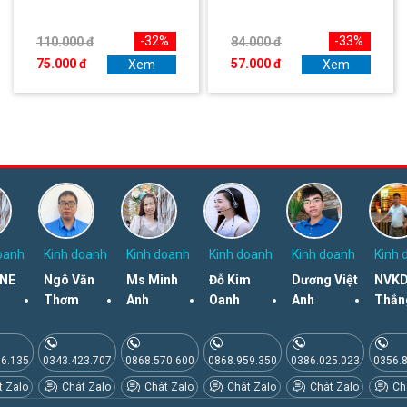
-32%
-33%
110.000 đ
84.000 đ
75.000 đ
57.000 đ
Xem
Xem
oanh
Kinh doanh
Kinh doanh
Kinh doanh
Kinh doanh
Kinh 
NE
Ngô Văn
Ms Minh
Đỗ Kim
Dương Việt
NVKD
Thơm
Anh
Oanh
Anh
Thắn
46.135
0343.423.707
0868.570.600
0868.959.350
0386.025.023
0356.
 Zalo
Chát Zalo
Chát Zalo
Chát Zalo
Chát Zalo
Chá