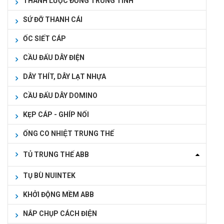
THANH LƯỢC ĐỒNG TRUNG TÍNH
SỨ ĐỠ THANH CÁI
ỐC SIẾT CÁP
CẦU ĐẤU DÂY ĐIỆN
DÂY THÍT, DÂY LẠT NHỰA
CẦU ĐẤU DÂY DOMINO
KẸP CÁP - GHÍP NỐI
ỐNG CO NHIỆT TRUNG THẾ
TỦ TRUNG THẾ ABB
TỤ BÙ NUINTEK
KHỞI ĐỘNG MỀM ABB
NẮP CHỤP CÁCH ĐIỆN