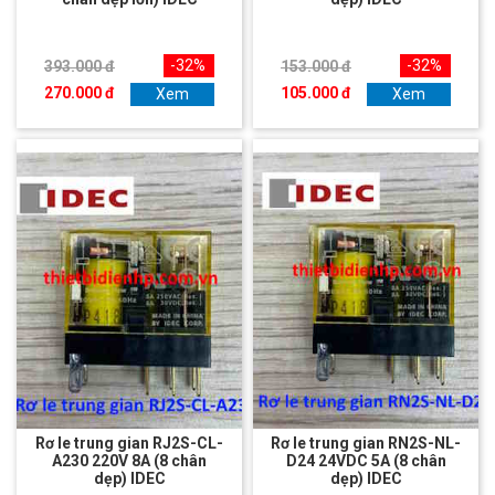
-32%
-32%
393.000 đ
153.000 đ
270.000 đ
105.000 đ
Xem
Xem
Rơ le trung gian RJ2S-CL-
Rơ le trung gian RN2S-NL-
A230 220V 8A (8 chân
D24 24VDC 5A (8 chân
dẹp) IDEC
dẹp) IDEC