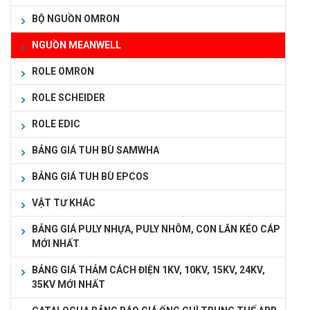
BỘ NGUỒN OMRON
NGUỒN MEANWELL
ROLE OMRON
ROLE SCHEIDER
ROLE EDIC
BẢNG GIÁ TUH BÙ SAMWHA
BẢNG GIÁ TUH BÙ EPCOS
VẬT TƯ KHÁC
BẢNG GIÁ PULY NHỰA, PULY NHÔM, CON LĂN KÉO CÁP
MỚI NHẤT
BẢNG GIÁ THẢM CÁCH ĐIỆN 1KV, 10KV, 15KV, 24KV,
35KV MỚI NHẤT