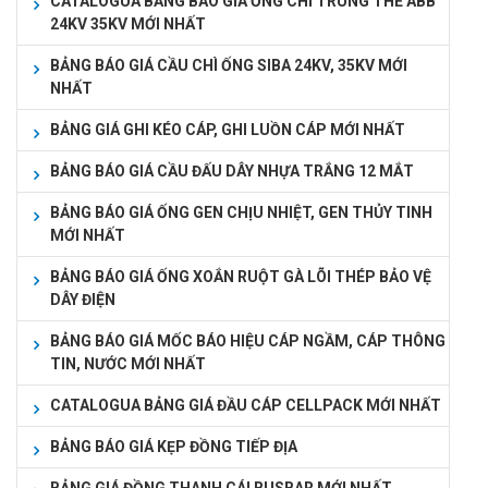
CATALOGUA BẢNG BÁO GIÁ ỐNG CHÌ TRUNG THẾ ABB
24KV 35KV MỚI NHẤT
BẢNG BÁO GIÁ CẦU CHÌ ỐNG SIBA 24KV, 35KV MỚI
NHẤT
BẢNG GIÁ GHI KÉO CÁP, GHI LUỒN CÁP MỚI NHẤT
BẢNG BÁO GIÁ CẦU ĐẤU DÂY NHỰA TRẮNG 12 MẮT
BẢNG BÁO GIÁ ỐNG GEN CHỊU NHIỆT, GEN THỦY TINH
MỚI NHẤT
BẢNG BÁO GIÁ ỐNG XOẮN RUỘT GÀ LÕI THÉP BẢO VỆ
DÂY ĐIỆN
BẢNG BÁO GIÁ MỐC BÁO HIỆU CÁP NGẦM, CÁP THÔNG
TIN, NƯỚC MỚI NHẤT
CATALOGUA BẢNG GIÁ ĐẦU CÁP CELLPACK MỚI NHẤT
BẢNG BÁO GIÁ KẸP ĐỒNG TIẾP ĐỊA