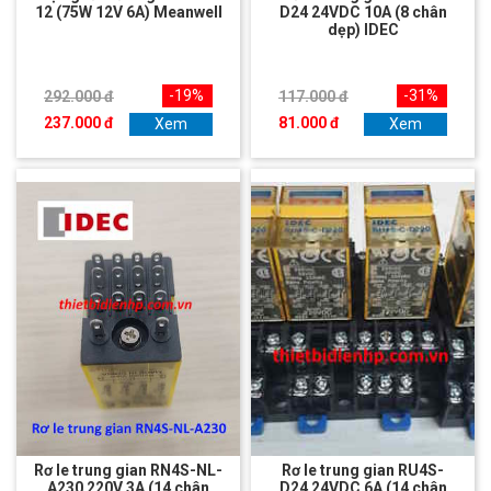
12 (75W 12V 6A) Meanwell
D24 24VDC 10A (8 chân
dẹp) IDEC
-19%
-31%
292.000 đ
117.000 đ
237.000 đ
81.000 đ
Xem
Xem
Rơ le trung gian RN4S-NL-
Rơ le trung gian RU4S-
A230 220V 3A (14 chân
D24 24VDC 6A (14 chân