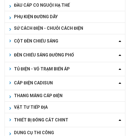
ĐẦU CÁP CO NGUỘI HẠ THẾ
PHỤ KIỆN ĐƯỜNG DÂY
SỨ CÁCH ĐIỆN - CHUỖI CÁCH ĐIỆN
CỘT ĐÈN CHIẾU SÁNG
ĐÈN CHIẾU SÁNG ĐƯỜNG PHỐ
TỦ ĐIỆN - VỎ TRẠM BIẾN ÁP
CÁP ĐIỆN CADISUN
THANG MÁNG CÁP ĐIỆN
VẬT TƯ TIẾP ĐỊA
THIẾT BỊ ĐÓNG CẮT CHINT
DUNG CỤ THI CÔNG