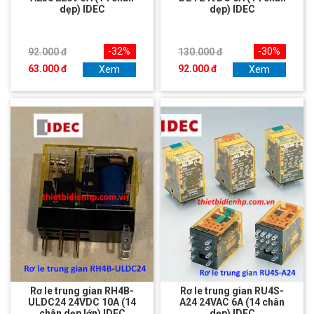
dẹp) IDEC
dẹp) IDEC
-32%
-30%
92.000 đ
130.000 đ
63.000 đ
92.000 đ
Xem
Xem
Rơ le trung gian RH4B-
Rơ le trung gian RU4S-
ULDC24 24VDC 10A (14
A24 24VAC 6A (14 chân
chân dẹp lớn) IDEC
dẹp) IDEC