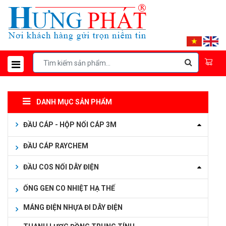
DANH MỤC SẢN PHẨM
ĐẦU CÁP - HỘP NỐI CÁP 3M
ĐẦU CÁP RAYCHEM
ĐẦU COS NỐI DÂY ĐIỆN
ỐNG GEN CO NHIỆT HẠ THẾ
MÁNG ĐIỆN NHỰA ĐI DÂY ĐIỆN