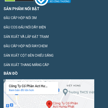
SẢN PHẨM NỔI BẬT
ĐẦU CÁP HỘP NỐI 3M
ĐẦU COS ĐẤU NỐI DÂY ĐIỆN
SẢN XUẤT VÀ LẮP ĐẶT TRẠM
ĐẦU CÁP HỘP NỐI RAYCHEM
SẢN XUẤT CỘT ĐÈN CHIẾU SÁNG
SẢN XUẤT THANG MÁNG CÁP
BẢN ĐỒ