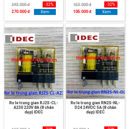
-32%
-32%
393.000 đ
153.000 đ
270.000 đ
105.000 đ
Xem
Xem
Rơ le trung gian RJ2S-CL-
Rơ le trung gian RN2S-NL-
A230 220V 8A (8 chân
D24 24VDC 5A (8 chân
dẹp) IDEC
dẹp) IDEC