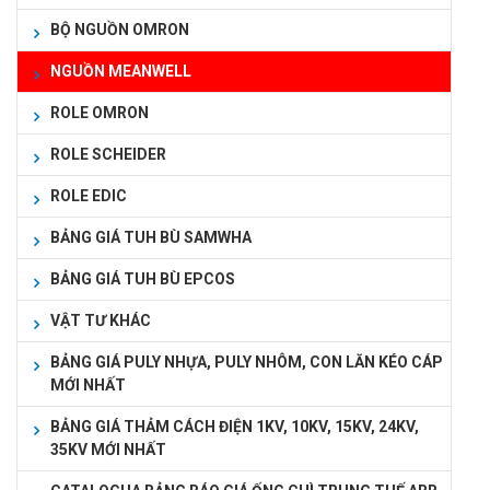
BỘ NGUỒN OMRON
NGUỒN MEANWELL
ROLE OMRON
ROLE SCHEIDER
ROLE EDIC
BẢNG GIÁ TUH BÙ SAMWHA
BẢNG GIÁ TUH BÙ EPCOS
VẬT TƯ KHÁC
BẢNG GIÁ PULY NHỰA, PULY NHÔM, CON LĂN KÉO CÁP
MỚI NHẤT
BẢNG GIÁ THẢM CÁCH ĐIỆN 1KV, 10KV, 15KV, 24KV,
35KV MỚI NHẤT