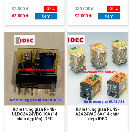
-32%
-30%
92.000 đ
130.000 đ
63.000 đ
92.000 đ
Xem
Xem
Rơ le trung gian RH4B-
Rơ le trung gian RU4S-
ULDC24 24VDC 10A (14
A24 24VAC 6A (14 chân
chân dẹp lớn) IDEC
dẹp) IDEC