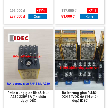
-19%
-31%
292.000 đ
117.000 đ
237.000 đ
81.000 đ
Xem
Xem
Rơ le trung gian RN4S-NL-
Rơ le trung gian RU4S-
A230 220V 3A (14 chân
D24 24VDC 6A (14 chân
dẹp) IDEC
dẹp) IDEC