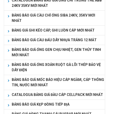
CATALOGUA BẢNG BÁO GIÁ ỐNG CHÌ TRUNG THẾ ABB
24KV 35KV MỚI NHẤT
BẢNG BÁO GIÁ CẦU CHÌ ỐNG SIBA 24KV, 35KV MỚI
NHẤT
BẢNG GIÁ GHI KÉO CÁP, GHI LUỒN CÁP MỚI NHẤT
BẢNG BÁO GIÁ CẦU ĐẤU DÂY NHỰA TRẮNG 12 MẮT
BẢNG BÁO GIÁ ỐNG GEN CHỊU NHIỆT, GEN THỦY TINH
MỚI NHẤT
BẢNG BÁO GIÁ ỐNG XOẮN RUỘT GÀ LÕI THÉP BẢO VỆ
DÂY ĐIỆN
BẢNG BÁO GIÁ MỐC BÁO HIỆU CÁP NGẦM, CÁP THÔNG
TIN, NƯỚC MỚI NHẤT
CATALOGUA BẢNG GIÁ ĐẦU CÁP CELLPACK MỚI NHẤT
BẢNG BÁO GIÁ KẸP ĐỒNG TIẾP ĐỊA