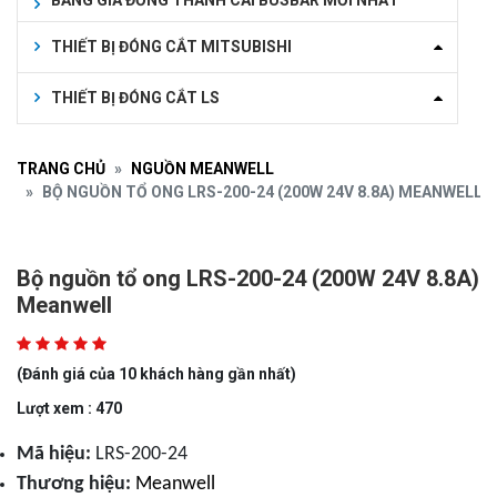
BẢNG GIÁ ĐỒNG THANH CÁI BUSBAR MỚI NHẤT
THIẾT BỊ ĐÓNG CẮT MITSUBISHI
THIẾT BỊ ĐÓNG CẮT LS
TRANG CHỦ
NGUỒN MEANWELL
BỘ NGUỒN TỔ ONG LRS-200-24 (200W 24V 8.8A) MEANWELL
Bộ nguồn tổ ong LRS-200-24 (200W 24V 8.8A)
Meanwell
(Đánh giá của 10 khách hàng gần nhất)
Lượt xem : 470
Mã hiệu:
LRS-200-24
Thương hiệu:
Meanwell