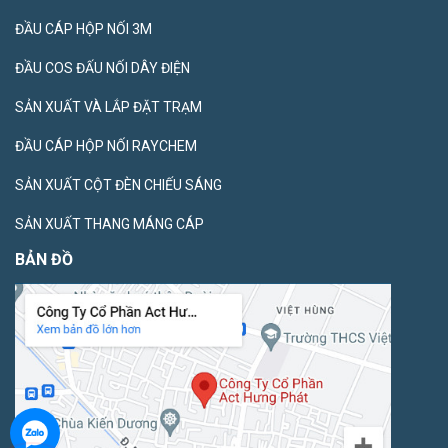
ĐẦU CÁP HỘP NỐI 3M
ĐẦU COS ĐẤU NỐI DÂY ĐIỆN
SẢN XUẤT VÀ LẮP ĐẶT TRẠM
ĐẦU CÁP HỘP NỐI RAYCHEM
SẢN XUẤT CỘT ĐÈN CHIẾU SÁNG
SẢN XUẤT THANG MÁNG CÁP
BẢN ĐỒ