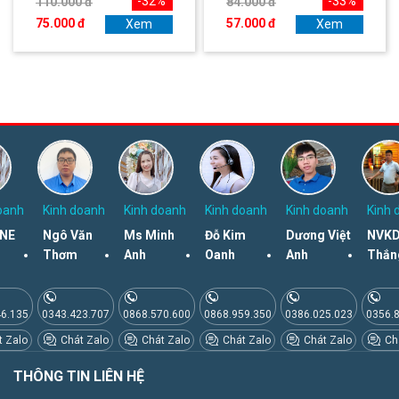
-32%
-33%
110.000 đ
84.000 đ
75.000 đ
57.000 đ
Xem
Xem
oanh
Kinh doanh
Kinh doanh
Kinh doanh
Kinh doanh
Kinh 
NE
Ngô Văn
Ms Minh
Đỗ Kim
Dương Việt
NVKD
Thơm
Anh
Oanh
Anh
Thắn
46.135
0343.423.707
0868.570.600
0868.959.350
0386.025.023
0356.
 Zalo
Chát Zalo
Chát Zalo
Chát Zalo
Chát Zalo
Chá
THÔNG TIN LIÊN HỆ