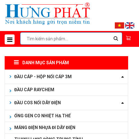
DANH MỤC SẢN PHẨM
ĐẦU CÁP - HỘP NỐI CÁP 3M
ĐẦU CÁP RAYCHEM
ĐẦU COS NỐI DÂY ĐIỆN
ỐNG GEN CO NHIỆT HẠ THẾ
MÁNG ĐIỆN NHỰA ĐI DÂY ĐIỆN