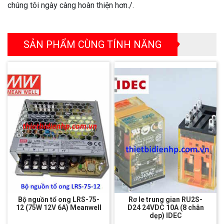
chúng tôi ngày càng hoàn thiện hơn./.
SẢN PHẨM CÙNG TÍNH NĂNG
Bộ nguồn tổ ong LRS-75-
Rơ le trung gian RU2S-
12 (75W 12V 6A) Meanwell
D24 24VDC 10A (8 chân
dẹp) IDEC