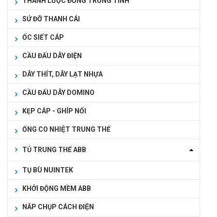
THANH LƯỢC ĐỒNG TRUNG TÍNH
SỨ ĐỠ THANH CÁI
ỐC SIẾT CÁP
CẦU ĐẤU DÂY ĐIỆN
DÂY THÍT, DÂY LẠT NHỰA
CẦU ĐẤU DÂY DOMINO
KẸP CÁP - GHÍP NỐI
ỐNG CO NHIỆT TRUNG THẾ
TỦ TRUNG THẾ ABB
TỤ BÙ NUINTEK
KHỞI ĐỘNG MỀM ABB
NẮP CHỤP CÁCH ĐIỆN