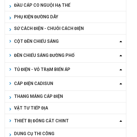
ĐẦU CÁP CO NGUỘI HẠ THẾ
PHỤ KIỆN ĐƯỜNG DÂY
SỨ CÁCH ĐIỆN - CHUỖI CÁCH ĐIỆN
CỘT ĐÈN CHIẾU SÁNG
ĐÈN CHIẾU SÁNG ĐƯỜNG PHỐ
TỦ ĐIỆN - VỎ TRẠM BIẾN ÁP
CÁP ĐIỆN CADISUN
THANG MÁNG CÁP ĐIỆN
VẬT TƯ TIẾP ĐỊA
THIẾT BỊ ĐÓNG CẮT CHINT
DUNG CỤ THI CÔNG