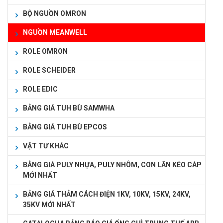
BỘ NGUỒN OMRON
NGUỒN MEANWELL
ROLE OMRON
ROLE SCHEIDER
ROLE EDIC
BẢNG GIÁ TUH BÙ SAMWHA
BẢNG GIÁ TUH BÙ EPCOS
VẬT TƯ KHÁC
BẢNG GIÁ PULY NHỰA, PULY NHÔM, CON LĂN KÉO CÁP
MỚI NHẤT
BẢNG GIÁ THẢM CÁCH ĐIỆN 1KV, 10KV, 15KV, 24KV,
35KV MỚI NHẤT