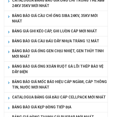
CATALOGUA BẢNG BÁO GIÁ ỐNG CHÌ TRUNG THẾ ABB
24KV 35KV MỚI NHẤT
BẢNG BÁO GIÁ CẦU CHÌ ỐNG SIBA 24KV, 35KV MỚI
NHẤT
BẢNG GIÁ GHI KÉO CÁP, GHI LUỒN CÁP MỚI NHẤT
BẢNG BÁO GIÁ CẦU ĐẤU DÂY NHỰA TRẮNG 12 MẮT
BẢNG BÁO GIÁ ỐNG GEN CHỊU NHIỆT, GEN THỦY TINH
MỚI NHẤT
BẢNG BÁO GIÁ ỐNG XOẮN RUỘT GÀ LÕI THÉP BẢO VỆ
DÂY ĐIỆN
BẢNG BÁO GIÁ MỐC BÁO HIỆU CÁP NGẦM, CÁP THÔNG
TIN, NƯỚC MỚI NHẤT
CATALOGUA BẢNG GIÁ ĐẦU CÁP CELLPACK MỚI NHẤT
BẢNG BÁO GIÁ KẸP ĐỒNG TIẾP ĐỊA