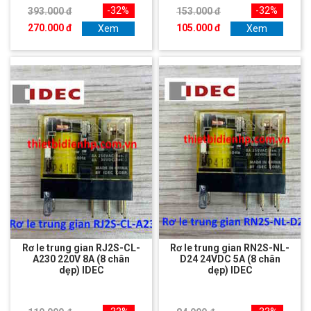
-32%
-32%
393.000 đ
153.000 đ
270.000 đ
105.000 đ
Xem
Xem
Rơ le trung gian RJ2S-CL-
Rơ le trung gian RN2S-NL-
A230 220V 8A (8 chân
D24 24VDC 5A (8 chân
dẹp) IDEC
dẹp) IDEC