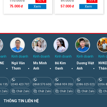
-32%
-33%
110.000 đ
84.000 đ
75.000 đ
57.000 đ
Xem
Xem
oanh
Kinh doanh
Kinh doanh
Kinh doanh
Kinh doanh
Kinh 
NE
Ngô Văn
Ms Minh
Đỗ Kim
Dương Việt
NVKD
Thơm
Anh
Oanh
Anh
Thắn
46.135
0343.423.707
0868.570.600
0868.959.350
0386.025.023
0356.
 Zalo
Chát Zalo
Chát Zalo
Chát Zalo
Chát Zalo
Chá
THÔNG TIN LIÊN HỆ