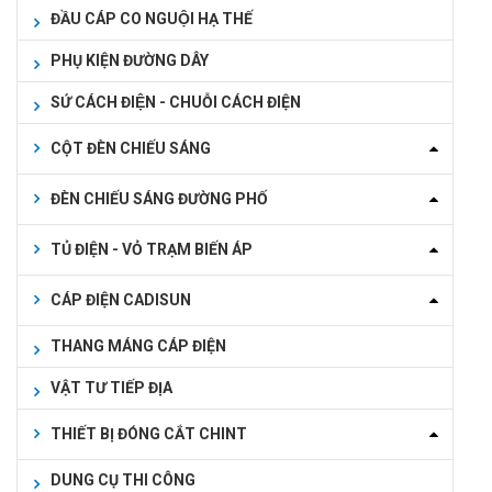
ĐẦU CÁP CO NGUỘI HẠ THẾ
PHỤ KIỆN ĐƯỜNG DÂY
SỨ CÁCH ĐIỆN - CHUỖI CÁCH ĐIỆN
CỘT ĐÈN CHIẾU SÁNG
ĐÈN CHIẾU SÁNG ĐƯỜNG PHỐ
TỦ ĐIỆN - VỎ TRẠM BIẾN ÁP
CÁP ĐIỆN CADISUN
THANG MÁNG CÁP ĐIỆN
VẬT TƯ TIẾP ĐỊA
THIẾT BỊ ĐÓNG CẮT CHINT
DUNG CỤ THI CÔNG