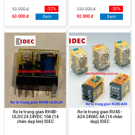
-32%
-30%
92.000 đ
130.000 đ
63.000 đ
92.000 đ
Xem
Xem
Rơ le trung gian RH4B-
Rơ le trung gian RU4S-
ULDC24 24VDC 10A (14
A24 24VAC 6A (14 chân
chân dẹp lớn) IDEC
dẹp) IDEC