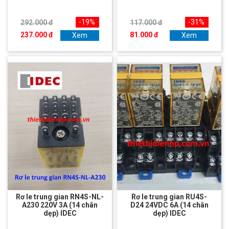
-19%
-31%
292.000 đ
117.000 đ
237.000 đ
81.000 đ
Xem
Xem
Rơ le trung gian RN4S-NL-
Rơ le trung gian RU4S-
A230 220V 3A (14 chân
D24 24VDC 6A (14 chân
dẹp) IDEC
dẹp) IDEC