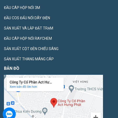
ĐẦU CÁP HỘP NỐI 3M
ĐẦU COS ĐẤU NỐI DÂY ĐIỆN
SẢN XUẤT VÀ LẮP ĐẶT TRẠM
ĐẦU CÁP HỘP NỐI RAYCHEM
SẢN XUẤT CỘT ĐÈN CHIẾU SÁNG
SẢN XUẤT THANG MÁNG CÁP
BẢN ĐỒ