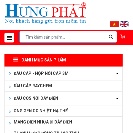
DANH MỤC SẢN PHẨM
ĐẦU CÁP - HỘP NỐI CÁP 3M
ĐẦU CÁP RAYCHEM
ĐẦU COS NỐI DÂY ĐIỆN
ỐNG GEN CO NHIỆT HẠ THẾ
MÁNG ĐIỆN NHỰA ĐI DÂY ĐIỆN