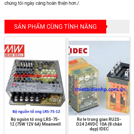
chúng tôi ngày càng hoàn thiện hơn./.
SẢN PHẨM CÙNG TÍNH NĂNG
Bộ nguồn tổ ong LRS-75-
Rơ le trung gian RU2S-
12 (75W 12V 6A) Meanwell
D24 24VDC 10A (8 chân
dẹp) IDEC