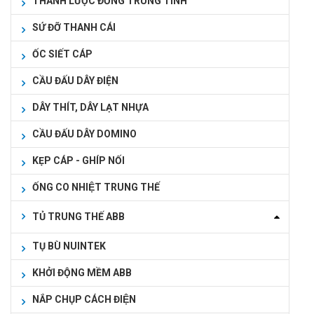
THANH LƯỢC ĐỒNG TRUNG TÍNH
SỨ ĐỠ THANH CÁI
ỐC SIẾT CÁP
CẦU ĐẤU DÂY ĐIỆN
DÂY THÍT, DÂY LẠT NHỰA
CẦU ĐẤU DÂY DOMINO
KẸP CÁP - GHÍP NỐI
ỐNG CO NHIỆT TRUNG THẾ
TỦ TRUNG THẾ ABB
TỤ BÙ NUINTEK
KHỞI ĐỘNG MỀM ABB
NẮP CHỤP CÁCH ĐIỆN