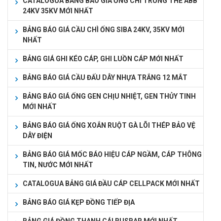
CATALOGUA BẢNG BÁO GIÁ ỐNG CHÌ TRUNG THẾ ABB
24KV 35KV MỚI NHẤT
BẢNG BÁO GIÁ CẦU CHÌ ỐNG SIBA 24KV, 35KV MỚI
NHẤT
BẢNG GIÁ GHI KÉO CÁP, GHI LUỒN CÁP MỚI NHẤT
BẢNG BÁO GIÁ CẦU ĐẤU DÂY NHỰA TRẮNG 12 MẮT
BẢNG BÁO GIÁ ỐNG GEN CHỊU NHIỆT, GEN THỦY TINH
MỚI NHẤT
BẢNG BÁO GIÁ ỐNG XOẮN RUỘT GÀ LÕI THÉP BẢO VỆ
DÂY ĐIỆN
BẢNG BÁO GIÁ MỐC BÁO HIỆU CÁP NGẦM, CÁP THÔNG
TIN, NƯỚC MỚI NHẤT
CATALOGUA BẢNG GIÁ ĐẦU CÁP CELLPACK MỚI NHẤT
BẢNG BÁO GIÁ KẸP ĐỒNG TIẾP ĐỊA