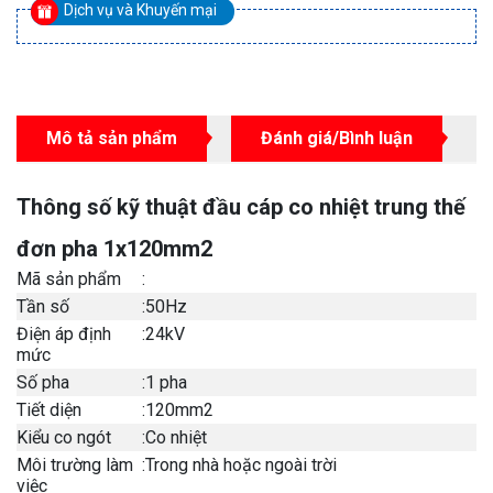
Dịch vụ và Khuyến mại
Mô tả sản phẩm
Đánh giá/Bình luận
Thông số kỹ thuật đầu cáp co nhiệt trung thế
đơn pha 1x120mm2
Mã sản phẩm
:
Tần số
:
50Hz
Điện áp định
:
24kV
mức
Số pha
:
1 pha
Tiết diện
:
120mm2
Kiểu co ngót
:
Co nhiệt
Môi trường làm
:
Trong nhà hoặc ngoài trời
việc