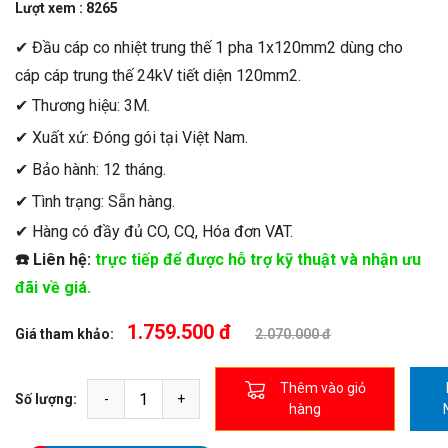
Lượt xem : 8265
✔ Đầu cáp co nhiệt trung thế 1 pha 1x120mm2 dùng cho
cáp cáp trung thế 24kV tiết diện 120mm2.
✔ Thương hiệu: 3M.
✔ Xuất xứ: Đóng gói tại Việt Nam.
✔ Bảo hành: 12 tháng.
✔ Tình trạng: Sẵn hàng.
✔ Hàng có đầy đủ CO, CQ, Hóa đơn VAT.
☎️ Liên hệ:
trực tiếp để được hỗ trợ kỹ thuật và nhận ưu
đãi về giá.
1.759.500 đ
Giá tham khảo:
2.070.000 đ
Thêm vào giỏ
Số lượng:
hàng