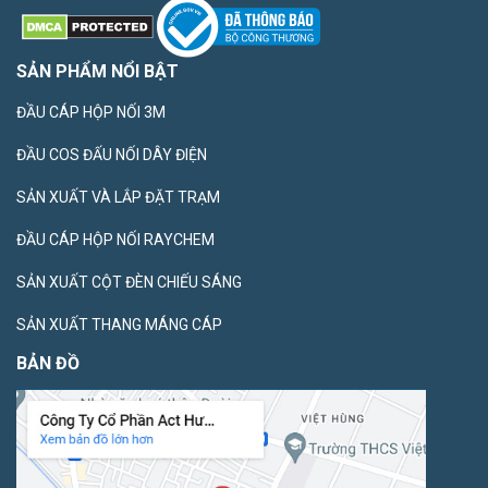
SẢN PHẨM NỔI BẬT
ĐẦU CÁP HỘP NỐI 3M
ĐẦU COS ĐẤU NỐI DÂY ĐIỆN
SẢN XUẤT VÀ LẮP ĐẶT TRẠM
ĐẦU CÁP HỘP NỐI RAYCHEM
SẢN XUẤT CỘT ĐÈN CHIẾU SÁNG
SẢN XUẤT THANG MÁNG CÁP
BẢN ĐỒ