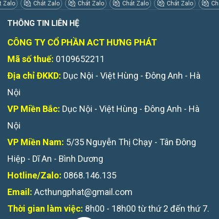
 Zalo
Chát Zalo
Chát Zalo
Chát Zalo
Chát Zalo
Chá
THÔNG TIN LIÊN HỆ
CÔNG TY CỔ PHẦN ACT HƯNG PHÁT
Mã số thuế:
0109652211
Địa chỉ ĐKKD:
Dục Nội - Việt Hùng - Đông Anh - Hà
Nội
VP Miền Bắc:
Dục Nội - Việt Hùng - Đông Anh - Hà
Nội
VP Miền Nam:
5/35 Nguyễn Thị Chạy - Tân Đông
Hiệp - Dĩ An - Bình Dương
Hotline/Zalo:
0868.146.135
Email:
Acthungphat@gmail.com
Thời gian làm việc:
8h00 - 18h00 từ thứ 2 đến thứ 7.