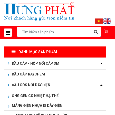
DANH MỤC SẢN PHẨM
ĐẦU CÁP - HỘP NỐI CÁP 3M
ĐẦU CÁP RAYCHEM
ĐẦU COS NỐI DÂY ĐIỆN
ỐNG GEN CO NHIỆT HẠ THẾ
MÁNG ĐIỆN NHỰA ĐI DÂY ĐIỆN