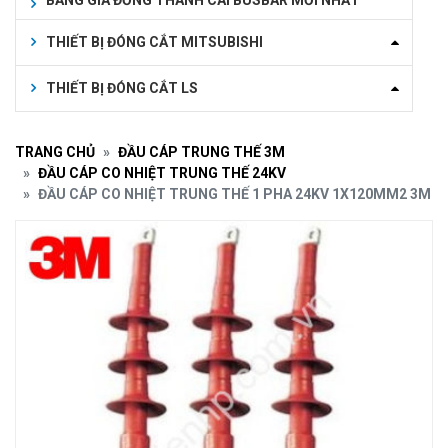
BẢNG GIÁ ĐỒNG THANH CÁI BUSBAR MỚI NHẤT
THIẾT BỊ ĐÓNG CẮT MITSUBISHI
THIẾT BỊ ĐÓNG CẮT LS
TRANG CHỦ
ĐẦU CÁP TRUNG THẾ 3M
ĐẦU CÁP CO NHIỆT TRUNG THẾ 24KV
ĐẦU CÁP CO NHIỆT TRUNG THẾ 1 PHA 24KV 1X120MM2 3M