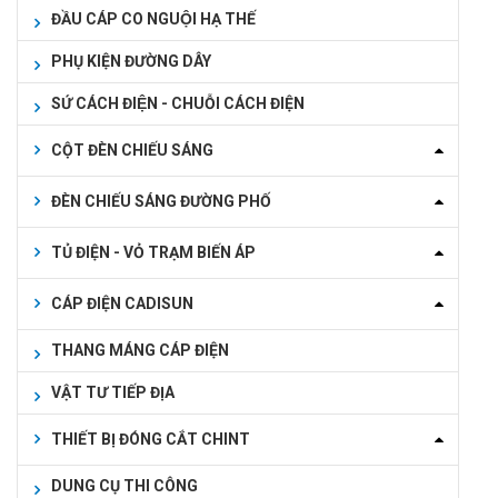
ĐẦU CÁP CO NGUỘI HẠ THẾ
PHỤ KIỆN ĐƯỜNG DÂY
SỨ CÁCH ĐIỆN - CHUỖI CÁCH ĐIỆN
CỘT ĐÈN CHIẾU SÁNG
ĐÈN CHIẾU SÁNG ĐƯỜNG PHỐ
TỦ ĐIỆN - VỎ TRẠM BIẾN ÁP
CÁP ĐIỆN CADISUN
THANG MÁNG CÁP ĐIỆN
VẬT TƯ TIẾP ĐỊA
THIẾT BỊ ĐÓNG CẮT CHINT
DUNG CỤ THI CÔNG