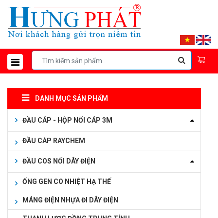
DANH MỤC SẢN PHẨM
ĐẦU CÁP - HỘP NỐI CÁP 3M
ĐẦU CÁP RAYCHEM
ĐẦU COS NỐI DÂY ĐIỆN
ỐNG GEN CO NHIỆT HẠ THẾ
MÁNG ĐIỆN NHỰA ĐI DÂY ĐIỆN