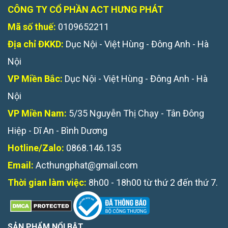
CÔNG TY CỔ PHẦN ACT HƯNG PHÁT
Mã số thuế:
0109652211
Địa chỉ ĐKKD:
Dục Nội - Việt Hùng - Đông Anh - Hà
Nội
VP Miền Bắc:
Dục Nội - Việt Hùng - Đông Anh - Hà
Nội
VP Miền Nam:
5/35 Nguyễn Thị Chạy - Tân Đông
Hiệp - Dĩ An - Bình Dương
Hotline/Zalo:
0868.146.135
Email:
Acthungphat@gmail.com
Thời gian làm việc:
8h00 - 18h00 từ thứ 2 đến thứ 7.
SẢN PHẨM NỔI BẬT