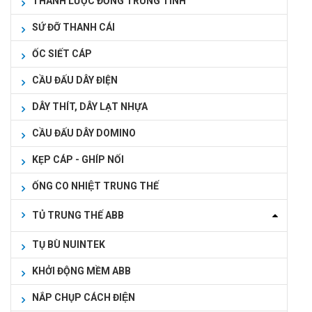
THANH LƯỢC ĐỒNG TRUNG TÍNH
SỨ ĐỠ THANH CÁI
ỐC SIẾT CÁP
CẦU ĐẤU DÂY ĐIỆN
DÂY THÍT, DÂY LẠT NHỰA
CẦU ĐẤU DÂY DOMINO
KẸP CÁP - GHÍP NỐI
ỐNG CO NHIỆT TRUNG THẾ
TỦ TRUNG THẾ ABB
TỤ BÙ NUINTEK
KHỞI ĐỘNG MỀM ABB
NẮP CHỤP CÁCH ĐIỆN