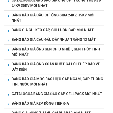
CATALOGUA BẢNG BÁO GIÁ ỐNG CHÌ TRUNG THẾ ABB
24KV 35KV MỚI NHẤT
BẢNG BÁO GIÁ CẦU CHÌ ỐNG SIBA 24KV, 35KV MỚI
NHẤT
BẢNG GIÁ GHI KÉO CÁP, GHI LUỒN CÁP MỚI NHẤT
BẢNG BÁO GIÁ CẦU ĐẤU DÂY NHỰA TRẮNG 12 MẮT
BẢNG BÁO GIÁ ỐNG GEN CHỊU NHIỆT, GEN THỦY TINH
MỚI NHẤT
BẢNG BÁO GIÁ ỐNG XOẮN RUỘT GÀ LÕI THÉP BẢO VỆ
DÂY ĐIỆN
BẢNG BÁO GIÁ MỐC BÁO HIỆU CÁP NGẦM, CÁP THÔNG
TIN, NƯỚC MỚI NHẤT
CATALOGUA BẢNG GIÁ ĐẦU CÁP CELLPACK MỚI NHẤT
BẢNG BÁO GIÁ KẸP ĐỒNG TIẾP ĐỊA