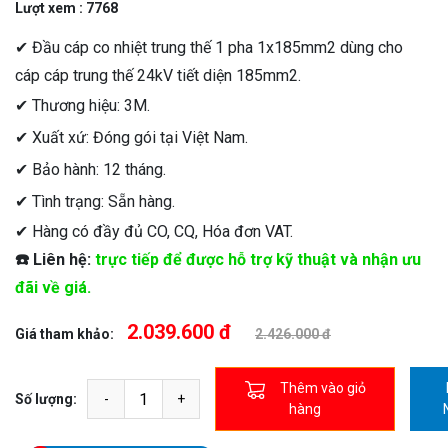
Lượt xem : 7768
✔ Đầu cáp co nhiệt trung thế 1 pha 1x185mm2 dùng cho
cáp cáp trung thế 24kV tiết diện 185mm2.
✔ Thương hiệu: 3M.
✔ Xuất xứ: Đóng gói tại Việt Nam.
✔ Bảo hành: 12 tháng.
✔ Tình trạng: Sẵn hàng.
✔ Hàng có đầy đủ CO, CQ, Hóa đơn VAT.
☎️ Liên hệ:
trực tiếp để được hỗ trợ kỹ thuật và nhận ưu
đãi về giá.
2.039.600 đ
Giá tham khảo:
2.426.000 đ
Thêm vào giỏ
Số lượng:
hàng