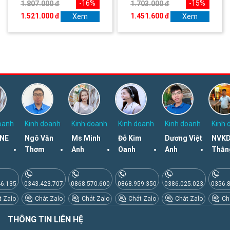
-16%
-15%
1.807.000 đ
1.703.000 đ
1.521.000 đ
1.451.600 đ
Xem
Xem
oanh
Kinh doanh
Kinh doanh
Kinh doanh
Kinh doanh
Kinh 
NE
Ngô Văn
Ms Minh
Đỗ Kim
Dương Việt
NVKD
Thơm
Anh
Oanh
Anh
Thắn
46.135
0343.423.707
0868.570.600
0868.959.350
0386.025.023
0356.
 Zalo
Chát Zalo
Chát Zalo
Chát Zalo
Chát Zalo
Chá
THÔNG TIN LIÊN HỆ