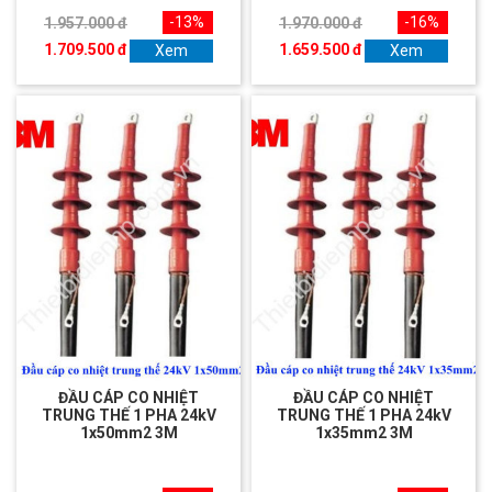
-13%
-16%
1.957.000 đ
1.970.000 đ
1.709.500 đ
1.659.500 đ
Xem
Xem
ĐẦU CÁP CO NHIỆT
ĐẦU CÁP CO NHIỆT
TRUNG THẾ 1 PHA 24kV
TRUNG THẾ 1 PHA 24kV
1x50mm2 3M
1x35mm2 3M