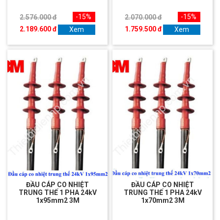
-15%
-15%
2.576.000 đ
2.070.000 đ
2.189.600 đ
1.759.500 đ
Xem
Xem
ĐẦU CÁP CO NHIỆT
ĐẦU CÁP CO NHIỆT
TRUNG THẾ 1 PHA 24kV
TRUNG THẾ 1 PHA 24kV
1x95mm2 3M
1x70mm2 3M